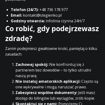
Telefon (24/7):
+48 736 178 977
Email:
kontakt@stegienko.pl
Godziny otwarcia:
infolinia czynna 24H/7
Co robić, gdy podejrzewasz
zdradę?
Zanim podejmiesz gwałtowne kroki, pamiętaj o kilku
zasadach:
Zachowaj spokój:
Nie konfrontuj się z
partnerem bez dowodów – to tylko utrudni
naszą pracę.
Nie instaluj amatorskich aplikacji:
Często są
one wykrywalne i mogą naruszać prawo.
Zabezpiecz wspólne dokumenty:
Jeśli masz
dostęp do bilingów lub wyciągów, zrób kopie.
Skontaktuj się z nami:
Pomożemy Ci