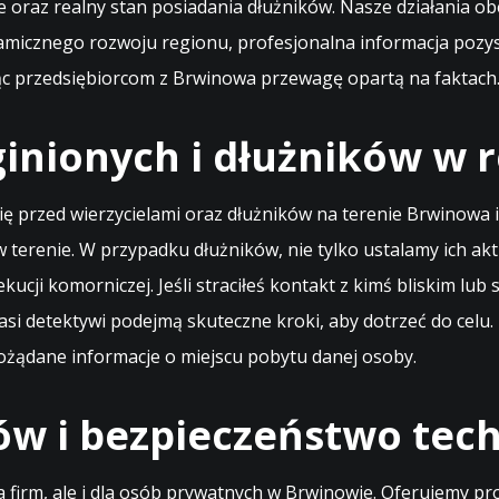
 oraz realny stan posiadania dłużników. Nasze działania ob
namicznego rozwoju regionu, profesjonalna informacja poz
ając przedsiębiorcom z Brwinowa przewagę opartą na faktach
inionych i dłużników w r
się przed wierzycielami oraz dłużników na terenie Brwinow
w terenie. W przypadku dłużników, nie tylko ustalamy ich 
ucji komorniczej. Jeśli straciłeś kontakt z kimś bliskim lu
si detektywi podejmą skuteczne kroki, aby dotrzeć do celu.
ożądane informacje o miejscu pobytu danej osoby.
w i bezpieczeństwo tec
dla firm, ale i dla osób prywatnych w Brwinowie. Oferujemy 