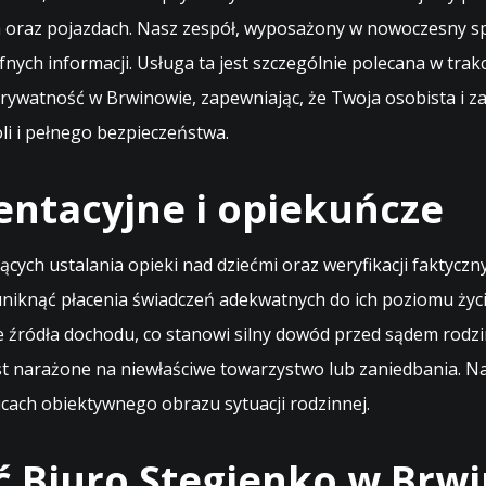
h oraz pojazdach. Nasz zespół, wyposażony w nowoczesny sp
nych informacji. Usługa ta jest szczególnie polecana w tra
ywatność w Brwinowie, zapewniając, że Twoja osobista i z
li i pełnego bezpieczeństwa.
entacyjne i opiekuńcze
ch ustalania opieki nad dziećmi oraz weryfikacji faktyczn
uniknąć płacenia świadczeń adekwatnych do ich poziomu życ
ne źródła dochodu, co stanowi silny dowód przed sądem ro
jest narażone na niewłaściwe towarzystwo lub zaniedbania. 
cach obiektywnego obrazu sytuacji rodzinnej.
ć Biuro Stegienko w Brw