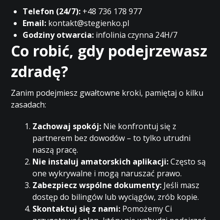
Telefon (24/7):
+48 736 178 977
Email:
kontakt@stegienko.pl
Godziny otwarcia:
infolinia czynna 24H/7
Co robić, gdy podejrzewasz
zdradę?
Zanim podejmiesz gwałtowne kroki, pamiętaj o kilku
zasadach:
Zachowaj spokój:
Nie konfrontuj się z
partnerem bez dowodów – to tylko utrudni
naszą pracę.
Nie instaluj amatorskich aplikacji:
Często są
one wykrywalne i mogą naruszać prawo.
Zabezpiecz wspólne dokumenty:
Jeśli masz
dostęp do bilingów lub wyciągów, zrób kopie.
Skontaktuj się z nami:
Pomożemy Ci