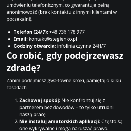
umówieniu telefonicznym, co gwarantuje pełną
anonimowość (brak kontaktu z innymi klientami w
poczekalni).
Telefon (24/7):
+48 736 178 977
Email:
kontakt@stegienko.pl
Godziny otwarcia:
infolinia czynna 24H/7
Co robić, gdy podejrzewasz
zdradę?
Zanim podejmiesz gwałtowne kroki, pamiętaj o kilku
zasadach:
Zachowaj spokój:
Nie konfrontuj się z
partnerem bez dowodów – to tylko utrudni
naszą pracę.
Nie instaluj amatorskich aplikacji:
Często są
one wykrywalne i mogą naruszać prawo.