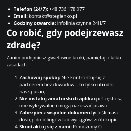
Telefon (24/7):
+48 736 178 977
Email:
kontakt@stegienko.pl
Godziny otwarcia:
infolinia czynna 24H/7
Co robić, gdy podejrzewasz
zdradę?
Zanim podejmiesz gwałtowne kroki, pamiętaj o kilku
zasadach:
Zachowaj spokój:
Nie konfrontuj się z
partnerem bez dowodów – to tylko utrudni
naszą pracę.
Nie instaluj amatorskich aplikacji:
Często są
one wykrywalne i mogą naruszać prawo.
Zabezpiecz wspólne dokumenty:
Jeśli masz
dostęp do bilingów lub wyciągów, zrób kopie.
Skontaktuj się z nami:
Pomożemy Ci