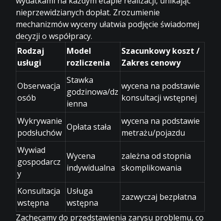
wydatkami na każdym etapie realizacji, unikając
nieprzewidzianych dopłat. Zrozumienie
mechanizmów wyceny ułatwia podjęcie świadomej
decyzji o współpracy.
Rodzaj
Model
Szacunkowy koszt /
usługi
rozliczenia
Zakres cenowy
Stawka
Obserwacja
wycena na podstawie
godzinowa/dz
osób
konsultacji wstępnej
ienna
Wykrywanie
wycena na podstawie
Opłata stała
podsłuchów
metrażu/pojazdu
Wywiad
Wycena
zależna od stopnia
gospodarcz
indywidualna
skomplikowania
y
Konsultacja
Usługa
zazwyczaj bezpłatna
wstępna
wstępna
Zachęcamy do przedstawienia zarysu problemu, co