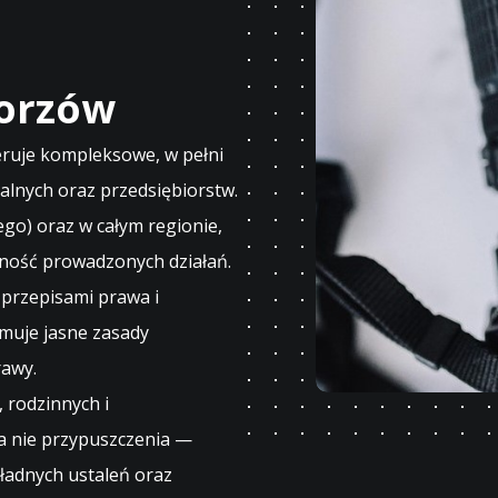
orzów
eruje kompleksowe, w pełni
ualnych oraz przedsiębiorstw.
go) oraz w całym regionie,
lność prowadzonych działań.
 przepisami prawa i
ymuje jasne zasady
rawy.
 rodzinnych i
 a nie przypuszczenia —
kładnych ustaleń oraz