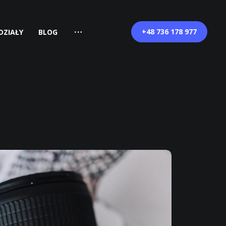
+48 736 178 977
DZIAŁY
BLOG