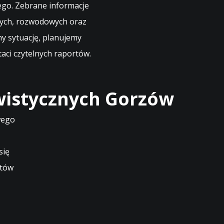
go. Zebrane informacje
ych, rozwodowych oraz
my sytuację, planujemy
aci czytelnych raportów.
wistycznych Gorzów
wego
się
ntów