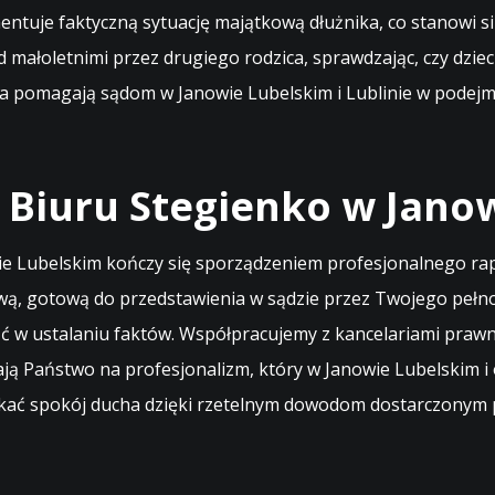
ntuje faktyczną sytuację majątkową dłużnika, co stanowi s
małoletnimi przez drugiego rodzica, sprawdzając, czy dziec
a pomagają sądom w Janowie Lubelskim i Lublinie w podejm
 Biuru Stegienko w Jano
wie Lubelskim kończy się sporządzeniem profesjonalnego r
ą, gotową do przedstawienia w sądzie przez Twojego pełnom
ość w ustalaniu faktów. Współpracujemy z kancelariami pr
ją Państwo na profesjonalizm, który w Janowie Lubelskim i
ać spokój ducha dzięki rzetelnym dowodom dostarczonym p