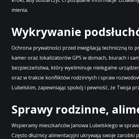
kroki, aby dostarczyć Ci pożądane informacje. Działa
mienia.
Wykrywanie podsłuchó
Ochrona prywatności przed inwigilacją techniczną to 
kamer oraz lokalizatorów GPS w domach, biurach i sa
bezpieczeństwa, który wyeliminuje nielegalne urządze
oraz w trakcie konfliktów rodzinnych i spraw rozwodo
Lubelskim, zapewniając spokój i pewność, że Twoja prze
Sprawy rodzinne, alim
Wspieramy mieszkańców Janowa Lubelskiego w sprawach
Często dłużnicy alimentacyjni ukrywają swoje zarobki