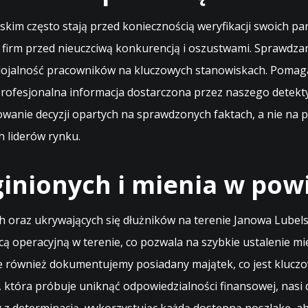
belskim często stają przed koniecznością weryfikacji swoic
h firm przed nieuczciwą konkurencją i oszustwami. Sprawd
 lojalność pracowników na kluczowych stanowiskach. Poma
 Profesjonalna informacja dostarczona przez naszego dete
owanie decyzji opartych na sprawdzonych faktach, a nie na 
 liderów rynku.
inionych i mienia w pow
 oraz ukrywających się dłużników na terenie Janowa Lubels
cą operacyjną w terenie, co pozwala na szybkie ustalenie 
ale również dokumentujemy posiadany majątek, co jest kluczo
oby, która próbuje uniknąć odpowiedzialności finansowej, na