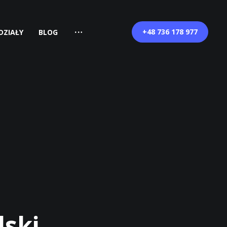
+48 736 178 977
DZIAŁY
BLOG
lski