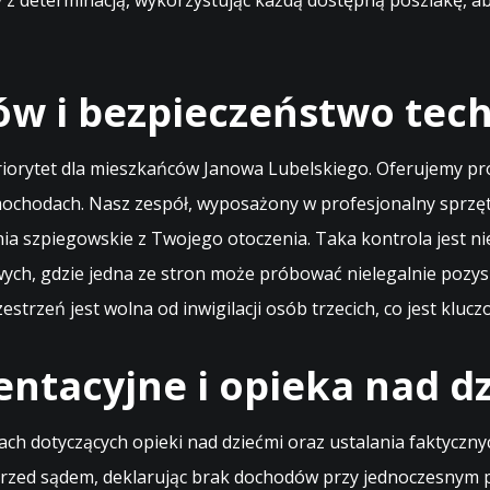
my z determinacją, wykorzystując każdą dostępną poszlakę, 
w i bezpieczeństwo tech
priorytet dla mieszkańców Janowa Lubelskiego. Oferujemy p
mochodach. Nasz zespół, wyposażony w profesjonalny sprzęt
nia szpiegowskie z Twojego otoczenia. Taka kontrola jest
wych, gdzie jedna ze stron może próbować nielegalnie poz
strzeń jest wolna od inwigilacji osób trzecich, co jest kl
entacyjne i opieka nad d
 dotyczących opieki nad dziećmi oraz ustalania faktyczny
 przed sądem, deklarując brak dochodów przy jednoczesnym