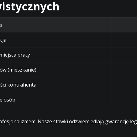
istycznych
a
cja
 miejsca pracy
ów (mieszkanie)
ści kontrahenta
e osób
profesjonalizmem. Nasze stawki odzwierciedlają gwarancję l