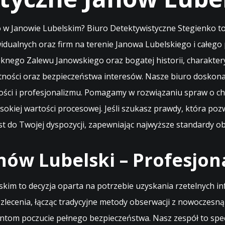
w Janowie Lubelskim? Biuro Detektywistyczne Stegienko to
ywidualnych oraz firm na terenie Janowa Lubelskiego i całeg
knego Zalewu Janowskiego oraz bogatej historii, charaktery
ności oraz bezpieczeństwa interesów. Nasze biuro doskona
ści i profesjonalizmu. Pomagamy w rozwiązaniu spraw o c
kiej wartości procesowej. Jeśli szukasz prawdy, która pozw
 do Twojej dyspozycji, zapewniając najwyższe standardy ob
ów Lubelski – Profesjon
m to decyzja oparta na potrzebie uzyskania rzetelnych inf
lecenia, łącząc tradycyjne metody obserwacji z nowoczesną 
ntom poczucie pełnego bezpieczeństwa. Nasz zespół to specj