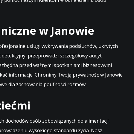
aby pomóc naszym Klientom w odnalezieniu osób i
niczne w Janowie
rofesjonalne usługi wykrywania podsłuchów, ukrytych
 detekcyjny, przeprowadzi szczegółowy audyt
 niezbędna przed ważnymi spotkaniami biznesowymi
yskać informacje. Chronimy Twoją prywatność w Janowie
uczowe dla zachowania poufności rozmów.
ziećmi
ch dochodów osób zobowiązanych do alimentacji.
 prowadzeniu wysokiego standardu życia. Nasz