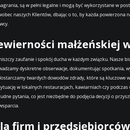
i nagrania, są w pełni legalne i mogą być wykorzystane w p
ść wobec naszych Klientów, dbając o to, by każda powierzona
wcy.
ewierności małżeńskiej 
 niszczy zaufanie i spokój ducha w każdym związku. Nasze b
wadzamy dyskretne obserwacje, dokumentując spotkania, wyja
ostarczamy twardych dowodów zdrady, które są kluczowe w 
 sytuację w lokalnych restauracjach, kawiarniach czy podc
udne pytania, co jest niezbędne do podjęcia decyzji o przys
wsparcia.
a firm i przedsiębiorców