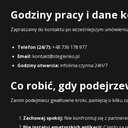
Godziny pracy i dane
Zapraszamy do kontaktu po wcześniejszym umówieniu t
Telefon (24/7):
+48 736 178 977
Email:
kontakt@stegienko.pl
Godziny otwarcia:
infolinia czynna 24H/7
Co robić, gdy podejrz
Zanim podejmiesz gwałtowne kroki, pamiętaj o kilku z
Zachowaj spokój:
Nie konfrontuj się z partnere
Nie instaluj amatorskich aplikacji:
Często są o