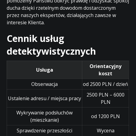
pomożemy Państwu odkryć prawdę i odzyskać spokój
ducha dzięki rzetelnym dowodom dostarczonym
przez naszych ekspertów, działających zawsze w
interesie Klienta.
Cennik usług
detektywistycznych
Orientacyjny
Usługa
koszt
Obserwacja
od 2500 PLN / dzień
2500 PLN – 6000
Ustalenie adresu / miejsca pracy
PLN
Wykrywanie podsłuchów
od 1200 PLN
(mieszkanie)
Sprawdzenie przeszłości
Wycena