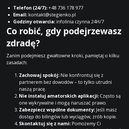
Telefon (24/7):
+48 736 178 977
Email:
kontakt@stegienko.pl
Godziny otwarcia:
infolinia czynna 24H/7
Co robić, gdy podejrzewasz
zdradę?
Zanim podejmiesz gwałtowne kroki, pamiętaj o kilku
zasadach:
Zachowaj spokój:
Nie konfrontuj się z
partnerem bez dowodów – to tylko utrudni
naszą pracę.
Nie instaluj amatorskich aplikacji:
Często są
one wykrywalne i mogą naruszać prawo.
Zabezpiecz wspólne dokumenty:
Jeśli masz
dostęp do bilingów lub wyciągów, zrób kopie.
Skontaktuj się z nami:
Pomożemy Ci