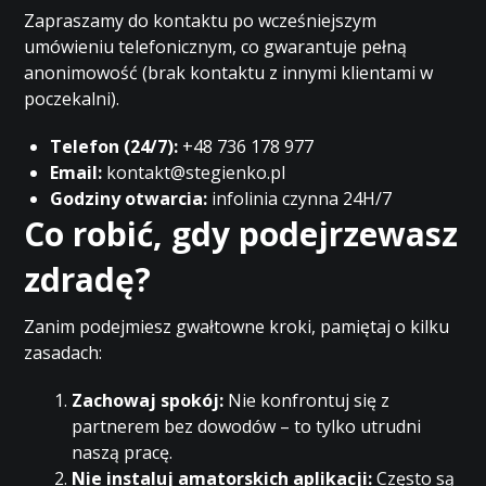
Zapraszamy do kontaktu po wcześniejszym
umówieniu telefonicznym, co gwarantuje pełną
anonimowość (brak kontaktu z innymi klientami w
poczekalni).
Telefon (24/7):
+48 736 178 977
Email:
kontakt@stegienko.pl
Godziny otwarcia:
infolinia czynna 24H/7
Co robić, gdy podejrzewasz
zdradę?
Zanim podejmiesz gwałtowne kroki, pamiętaj o kilku
zasadach:
Zachowaj spokój:
Nie konfrontuj się z
partnerem bez dowodów – to tylko utrudni
naszą pracę.
Nie instaluj amatorskich aplikacji:
Często są