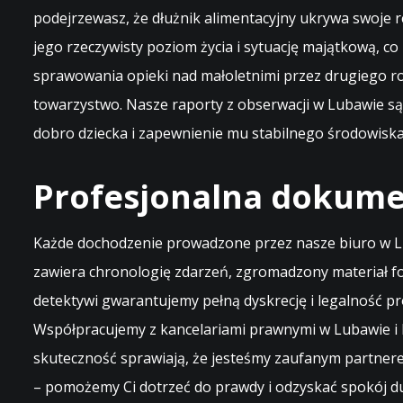
podejrzewasz, że dłużnik alimentacyjny ukrywa swoje re
jego rzeczywisty poziom życia i sytuację majątkową, c
sprawowania opieki nad małoletnimi przez drugiego ro
towarzystwo. Nasze raporty z obserwacji w Lubawie s
dobro dziecka i zapewnienie mu stabilnego środowiska
Profesjonalna dokumen
Każde dochodzenie prowadzone przez nasze biuro w L
zawiera chronologię zdarzeń, zgromadzony materiał f
detektywi gwarantujemy pełną dyskrecję i legalność pr
Współpracujemy z kancelariami prawnymi w Lubawie i I
skuteczność sprawiają, że jesteśmy zaufanym partner
– pomożemy Ci dotrzeć do prawdy i odzyskać spokój d