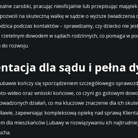
alne zarobki, pracując nieoficjalnie lub przepisując mająte
o pozwoli na skuteczną walkę w sądzie o wyższe świadczenia 
dzica podczas kontaktów – sprawdzamy, czy dziecko nie je
ą rzetelnym dowodem w sądach rodzinnych, co pomaga w pod
 do rozwoju.
tacja dla sądu i pełna d
ubawie kończy się sporządzeniem szczegółowego sprawozda
oto-wideo oraz wnioski końcowe, co czyni go gotowym dowod
owadzonych działań, co ma kluczowe znaczenie dla ich skute
ławie, zapewniając kompleksową opiekę nad sprawą Klienta.
em dla mieszkańców Lubawy w rozwiązywaniu ich najtrudnie
ucha.