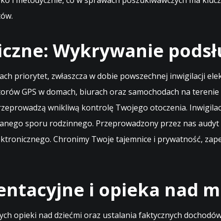
ko i metodycznie, co w sprawach poszukiwawczych ma kluczo
tów.
iczne: Wykrywanie podsł
sach priorytet, zwłaszcza w dobie powszechnej inwigilacji el
atorów GPS w domach, biurach oraz samochodach na terenie
 przeprowadzą wnikliwą kontrolę Twojego otoczenia. Inwigila
wanego sporu rodzinnego. Przeprowadzony przez nas audyt 
lektronicznego. Chronimy Twoje tajemnice i prywatność, za
entacyjne i opieka nad m
opieki nad dziećmi oraz ustalania faktycznych dochodów os