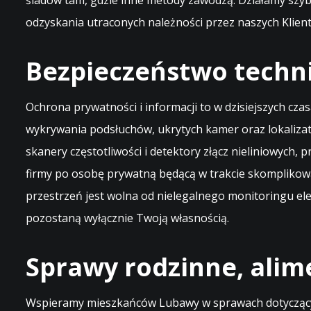
śladów tam, gdzie inne metody zawodzą. Działamy szyb
odzyskania utraconych należności przez naszych Klien
Bezpieczeństwo techn
Ochrona prywatności i informacji to w dzisiejszych cza
wykrywania podsłuchów, ukrytych kamer oraz lokaliz
skanery częstotliwości i detektory złącz nieliniowych,
firmy po osobę prywatną będącą w trakcie skompliko
przestrzeń jest wolna od nielegalnego monitoringu e
pozostaną wyłącznie Twoją własnością.
Sprawy rodzinne, alim
Wspieramy mieszkańców Lubawy w sprawach dotyczących 