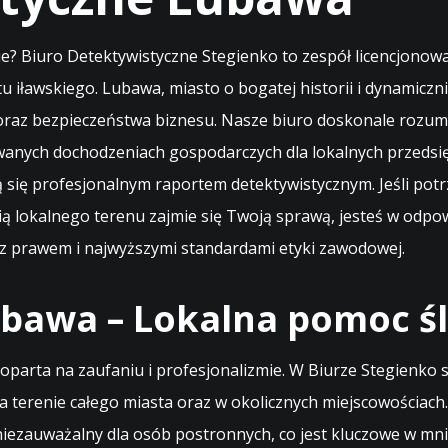
 Biuro Detektywistyczne Stegienko to zespół licencjonowan
u iławskiego. Lubawa, miasto o bogatej historii i dynamicz
oraz bezpieczeństwa biznesu. Nasze biuro doskonale rozumi
wanych dochodzeniach gospodarczych dla lokalnych przeds
ą się profesjonalnym raportem detektywistycznym. Jeśli po
ą lokalnego terenu zajmie się Twoją sprawą, jesteś w odpo
e z prawem i najwyższymi standardami etyki zawodowej.
bawa – Lokalna pomoc ś
parta na zaufaniu i profesjonalizmie. W Biurze Stegienko s
 terenie całego miasta oraz w okolicznych miejscowościach. 
iezauważalny dla osób postronnych, co jest kluczowe w mni