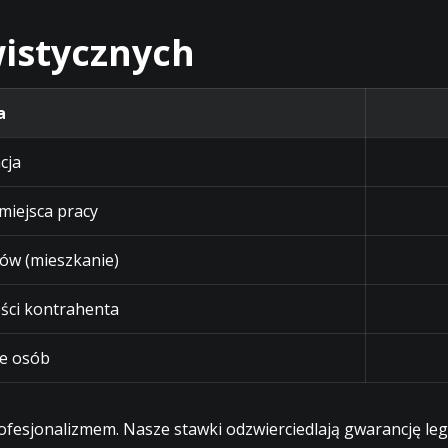
istycznych
a
cja
 miejsca pracy
ów (mieszkanie)
ści kontrahenta
e osób
profesjonalizmem. Nasze stawki odzwierciedlają gwarancję l