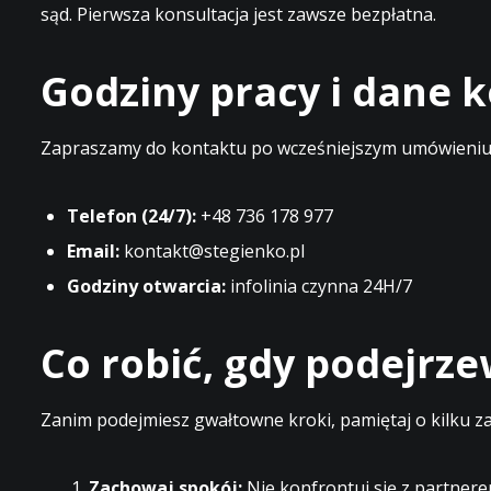
sąd. Pierwsza konsultacja jest zawsze bezpłatna.
Godziny pracy i dane
Zapraszamy do kontaktu po wcześniejszym umówieniu t
Telefon (24/7):
+48 736 178 977
Email:
kontakt@stegienko.pl
Godziny otwarcia:
infolinia czynna 24H/7
Co robić, gdy podejrz
Zanim podejmiesz gwałtowne kroki, pamiętaj o kilku z
Zachowaj spokój:
Nie konfrontuj się z partnere