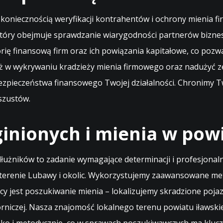
 koniecznością weryfikacji kontrahentów i ochrony mienia f
tóry obejmuje sprawdzanie wiarygodności partnerów biznes
ię finansową firm oraz ich powiązania kapitałowe, co pozwa
 wykrywaniu kradzieży mienia firmowego oraz nadużyć ze
ezpieczeństwa finansowego Twojej działalności. Chronimy Two
szustów.
inionych i mienia w pow
łużników to zadanie wymagające determinacji i profesjonaln
erenie Lubawy i okolic. Wykorzystujemy zaawansowane meto
y jest poszukiwanie mienia – lokalizujemy skradzione pojaz
rniczej. Nasza znajomość lokalnego terenu powiatu iławskie