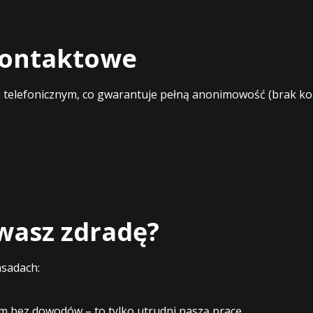
 kontaktowe
elefonicznym, co gwarantuje pełną anonimowość (brak kont
ewasz zdradę?
asadach:
m bez dowodów – to tylko utrudni naszą pracę.