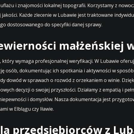
ażu i znajomości lokalnej topografii. Korzystamy z nowocz
ości. Każde zlecenie w Lubawie jest traktowane indywidual
go dostosowanego do specyfiki danej sprawy.
ewierności małżeńskiej 
, który wymaga profesjonalnej weryfikacji. W Lubawie ofer
ę osób, dokumentując ich spotkania i aktywności w sposób 
wardy dowód w sprawach o rozwód z orzekaniem o winie. Dzi
uczowych decyzji o swojej przyszłości. Działamy z empatią i p
 niepewności i domysłów. Nasza dokumentacja jest przygotow
i w Elblągu czy Iławie.
la przedsiębiorców z Lu