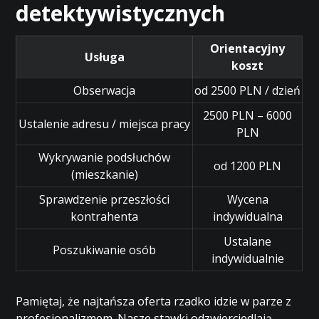
detektywistycznych
Orientacyjny
Usługa
koszt
Obserwacja
od 2500 PLN / dzień
2500 PLN – 6000
Ustalenie adresu / miejsca pracy
PLN
Wykrywanie podsłuchów
od 1200 PLN
(mieszkanie)
Sprawdzenie przeszłości
Wycena
kontrahenta
indywidualna
Ustalane
Poszukiwanie osób
indywidualnie
Pamiętaj, że najtańsza oferta rzadko idzie w parze z
profesjonalizmem. Nasze stawki odzwierciedlają