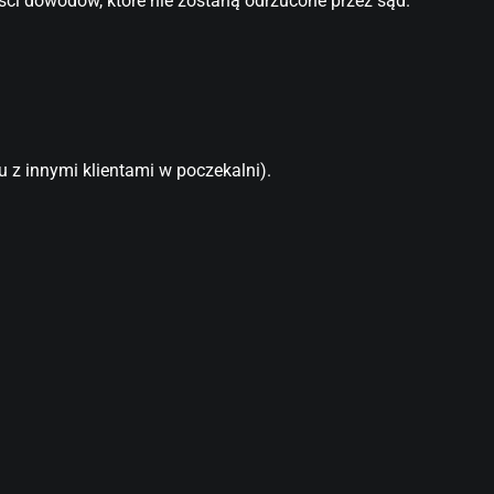
ości dowodów, które nie zostaną odrzucone przez sąd.
z innymi klientami w poczekalni).