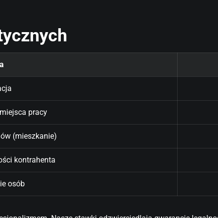
tycznych
a
cja
 miejsca pracy
ów (mieszkanie)
ości kontrahenta
ie osób