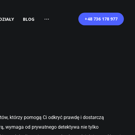
+48 736 178 977
DZIAŁY
BLOG
rtów, którzy pomogą Ci odkryć prawdę i dostarczą
ą, wymaga od prywatnego detektywa nie tylko