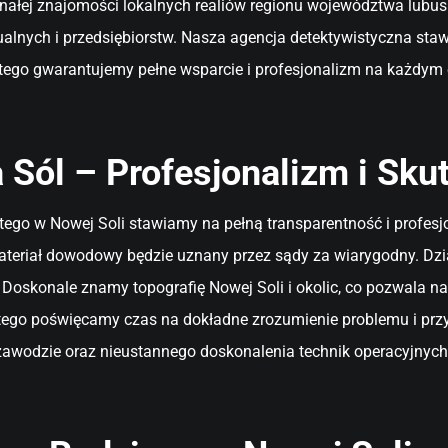
nałej znajomości lokalnych realiów regionu województwa lubus
dualnych i przedsiębiorstw. Nasza agencja detektywistyczna stawi
atego gwarantujemy pełne wsparcie i profesjonalizm na każdym 
Sól – Profesjonalizm i Sku
atego w Nowej Soli stawiamy na pełną transparentność i profes
ateriał dowodowy będzie uznany przez sądy za wiarygodny. Dz
sy. Doskonale znamy topografię Nowej Soli i okolic, co pozwala
atego poświęcamy czas na dokładne zrozumienie problemu i przy
 zawodzie oraz nieustannego doskonalenia technik operacyjnych