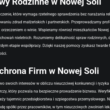
wy Rodzinne w Nowej Soli
dczenie, które wymaga rzetelnego sprawdzenia bez narażania rel
owaniu zdrad małżeńskich i partnerskich. Przeprowadzamy prof
 z orzeczeniem o winie. Wspieramy również mieszkańców Nowej S
chowań nieletnich. Rozumiemy delikatność spraw rodzinnych, d
 każdym etapie współpracy. Dzięki naszej pomocy zyskasz twarde 
ści.
chrona Firm w Nowej Soli
o swoich interesów w obliczu nieuczciwej konkurencji i ryzyka
zy, który pozwala na bezpieczne prowadzenie biznesu. Weryfi
ieży tajemnic przedsiębiorstwa i szpiegostwa przemysłowego.
ę spółki przez pracowników, w tym nieuczciwych zwolnień leka