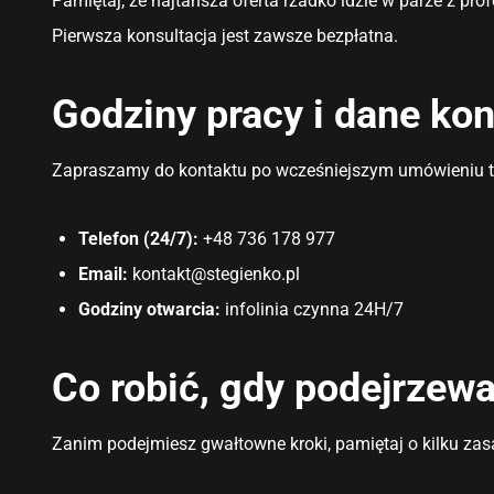
Pamiętaj, że najtańsza oferta rzadko idzie w parze z pr
Pierwsza konsultacja jest zawsze bezpłatna.
Godziny pracy i dane ko
Zapraszamy do kontaktu po wcześniejszym umówieniu tel
Telefon (24/7):
+48 736 178 977
Email:
kontakt@stegienko.pl
Godziny otwarcia:
infolinia czynna 24H/7
Co robić, gdy podejrzew
Zanim podejmiesz gwałtowne kroki, pamiętaj o kilku za