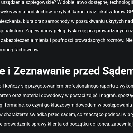
 urządzenia szpiegowskie? W dobie łatwo dostępnej technologii
gi wykrywania podsłuchów, ukrytych kamer oraz lokalizatorów G
mieszkania, biura oraz samochody w poszukiwaniu ukrytych nad
fesjonalistom. Zapewniamy pełną dyskrecję przeprowadzanych c
o zabezpieczenia mienia i poufności prowadzonych rozmów. Nie
pomocą fachowców.
ne i Zeznawanie przed Sąde
li kończy się przygotowaniem profesjonalnego raportu z wyko
zdarzeń oraz materiał dowodowy w postaci zdjęć i nagrań, spo
mogi formalne, co czyni go kluczowym dowodem w postępowaniu 
ąc w charakterze świadka przed sądem, co znacząco podnosi w
ne prowadzenie sprawy klienta od początku do końca, zapewnia