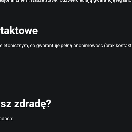
ofesjonalizmem. Nasze stawki odzwierciedlają gwarancję legaln
ntaktowe
efonicznym, co gwarantuje pełną anonimowość (brak kontaktu 
asz zdradę?
sadach: