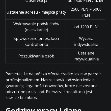
Obserwacja
od 2500 PLN / dzień
2500 PLN – 6000
Ustalenie adresu / miejsca pracy
PLN
Wykrywanie podsłuchów
od 1200 PLN
(mieszkanie)
Sprawdzenie przeszłości
Wycena
kontrahenta
indywidualna
Ustalane
Poszukiwanie osób
indywidualnie
Pamiętaj, że najtańsza oferta rzadko idzie w parze z
profesjonalizmem. Nasze stawki odzwierciedlają
gwarancję legalności dowodów, które nie zostaną
odrzucone przez sąd. Pierwsza konsultacja jest
zawsze bezpłatna.
Godziny pracy i dane