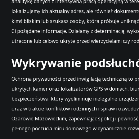
analitykę danych z intensywną pracą operacyjną w tere
lokalizujemy ich aktualny adres, ale również dokumentu
kimś bliskim lub szukasz osoby, która próbuje unikną
Ci pożądane informacje. Działamy z determinacją, wyk
utracone lub celowo ukryte przed wierzycielami czy rod
Wykrywanie podsłuchó
Ochrona prywatności przed inwigilacją techniczną to
ukrytych kamer oraz lokalizatorów GPS w domach, biu
bezpieczeństwa, który wyeliminuje nielegalne urządze
oraz w trakcie konfliktów rodzinnych i spraw rozwodo
Ożarowie Mazowieckim, zapewniając spokój i pewność, ż
pełnego poczucia miru domowego w dynamicznie rozwij