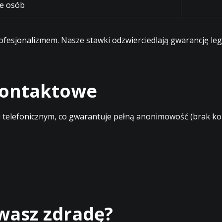
e osób
profesjonalizmem. Nasze stawki odzwierciedlają gwarancję l
 kontaktowe
elefonicznym, co gwarantuje pełną anonimowość (brak kont
ewasz zdradę?