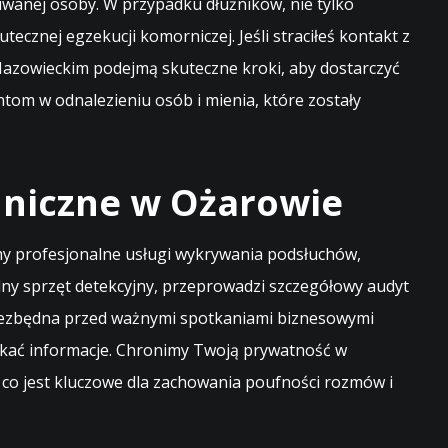
iwanej osoby. W przypadku dłużników, nie tylko
ecznej egzekucji komorniczej. Jeśli straciłeś kontakt z
 Mazowieckim podejmą skuteczne kroki, aby dostarczyć
tom w odnalezieniu osób i mienia, które zostały
hniczne w Ożarowie
my profesjonalne usługi wykrywania podsłuchów,
ny sprzęt detekcyjny, przeprowadzi szczegółowy audyt
 niezbędna przed ważnymi spotkaniami biznesowymi
yskać informacje. Chronimy Twoją prywatność w
, co jest kluczowe dla zachowania poufności rozmów i