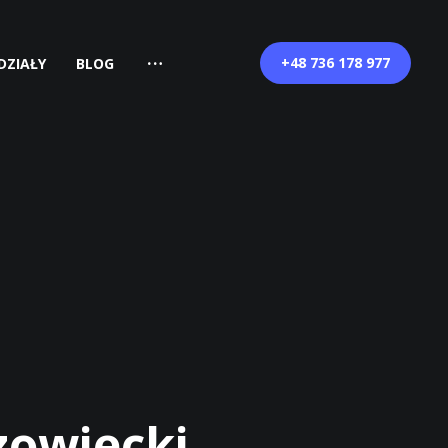
+48 736 178 977
DZIAŁY
BLOG
zowiecki