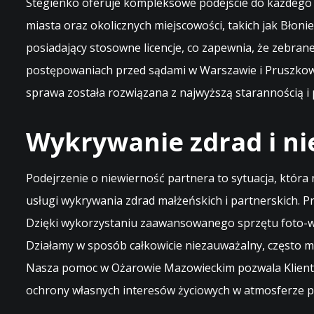
Stegienko oferuje kompleksowe podejście do każdego z
miasta oraz okolicznych miejscowości, takich jak Błon
posiadający stosowne licencje, co zapewnia, że zebrane
postępowaniach przed sądami w Warszawie i Pruszkowie
sprawa została rozwiązana z najwyższą starannością 
Wykrywanie zdrad i ni
Podejrzenie o niewierność partnera to sytuacja, któr
usługi wykrywania zdrad małżeńskich i partnerskich. 
Dzięki wykorzystaniu zaawansowanego sprzętu foto-w
Działamy w sposób całkowicie niezauważalny, często m
Nasza pomoc w Ożarowie Mazowieckim pozwala Klientom n
ochrony własnych interesów życiowych w atmosferze p