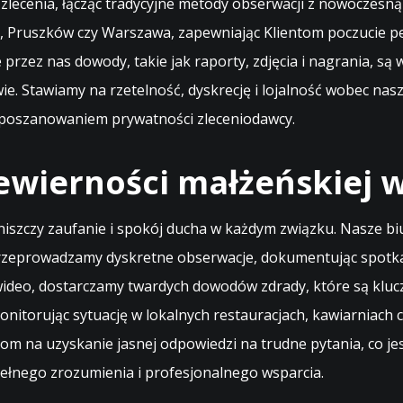
lecenia, łącząc tradycyjne metody obserwacji z nowoczesną 
ie, Pruszków czy Warszawa, zapewniając Klientom poczucie pe
 przez nas dowody, takie jak raporty, zdjęcia i nagrania, są
. Stawiamy na rzetelność, dyskrecję i lojalność wobec nasz
i poszanowaniem prywatności zleceniodawcy.
ewierności małżeńskiej 
a niszczy zaufanie i spokój ducha w każdym związku. Nasze 
Przeprowadzamy dyskretne obserwacje, dokumentując spotkani
ideo, dostarczamy twardych dowodów zdrady, które są kluc
onitorując sytuację w lokalnych restauracjach, kawiarniac
a uzyskanie jasnej odpowiedzi na trudne pytania, co jest 
ełnego zrozumienia i profesjonalnego wsparcia.