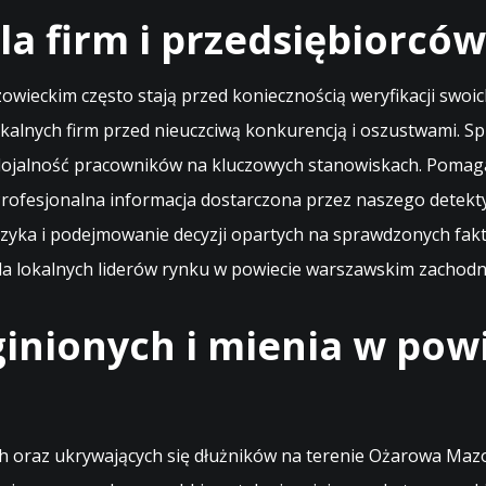
a firm i przedsiębiorców
azowieckim często stają przed koniecznością weryfikacji s
okalnych firm przed nieuczciwą konkurencją i oszustwami.
 lojalność pracowników na kluczowych stanowiskach. Poma
 Profesjonalna informacja dostarczona przez naszego dete
zyka i podejmowanie decyzji opartych na sprawdzonych fakta
a lokalnych liderów rynku w powiecie warszawskim zachodn
inionych i mienia w po
 oraz ukrywających się dłużników na terenie Ożarowa Mazo