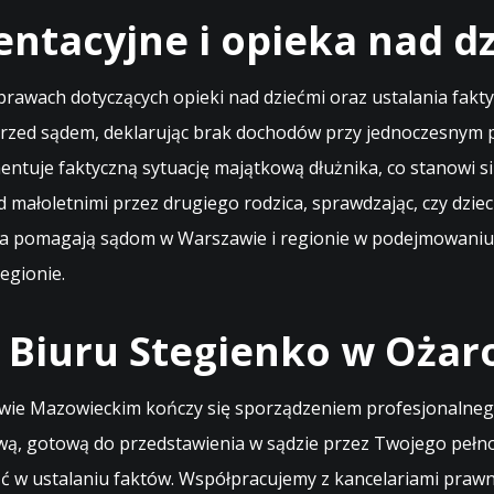
entacyjne i opieka nad d
wach dotyczących opieki nad dziećmi oraz ustalania fakty
 przed sądem, deklarując brak dochodów przy jednoczesnym
ntuje faktyczną sytuację majątkową dłużnika, co stanowi s
małoletnimi przez drugiego rodzica, sprawdzając, czy dziec
a pomagają sądom w Warszawie i regionie w podejmowaniu d
egionie.
ć Biuru Stegienko w Oża
owie Mazowieckim kończy się sporządzeniem profesjonalne
ą, gotową do przedstawienia w sądzie przez Twojego pełnom
ość w ustalaniu faktów. Współpracujemy z kancelariami pra