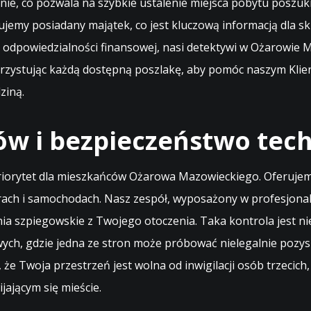
nie, co pozwala na szybkie ustalenie miejsca pobytu poszuk
jemy posiadany majątek, co jest kluczową informacją dla skut
ć odpowiedzialności finansowej, nasi detektywi w Ożarowie
orzystując każdą dostępną poszlakę, aby pomóc naszym Klien
ziną.
w i bezpieczeństwo tec
 priorytet dla mieszkańców Ożarowa Mazowieckiego. Oferuje
rach i samochodach. Nasz zespół, wyposażony w profesjonal
nia szpiegowskie z Twojego otoczenia. Taka kontrola jest
wych, gdzie jedna ze stron może próbować nielegalnie poz
e Twoja przestrzeń jest wolna od inwigilacji osób trzecich
ającym się mieście.