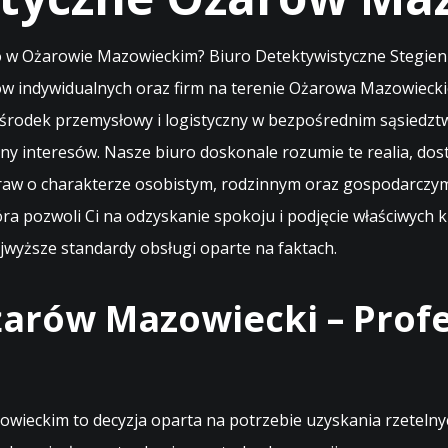
 w Ożarowie Mazowieckim? Biuro Detektywistyczne Stegienk
entów indywidualnych oraz firm na terenie Ożarowa Mazowiec
ośrodek przemysłowy i logistyczny w bezpośrednim sąsiedz
ny interesów. Nasze biuro doskonale rozumie te realia, d
praw o charakterze osobistym, rodzinnym oraz gospodarczy
tóra pozwoli Ci na odzyskanie spokoju i podjęcie właściwyc
jwyższe standardy obsługi oparte na faktach.
arów Mazowiecki – Profe
eckim to decyzja oparta na potrzebie uzyskania rzetelnych