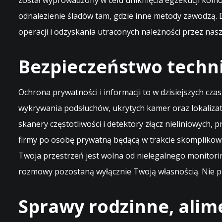
został wyprowadzony w celu uniknięcia egzekucji komo
odnalezienie śladów tam, gdzie inne metody zawodzą. 
operacji i odzyskania utraconych należności przez nas
Bezpieczeństwo techn
Ochrona prywatności i informacji to w dzisiejszych cza
wykrywania podsłuchów, ukrytych kamer oraz lokaliz
skanery częstotliwości i detektory złącz nieliniowych,
firmy po osobę prywatną będącą w trakcie skompliko
Twoja przestrzeń jest wolna od nielegalnego monitori
rozmowy pozostaną wyłącznie Twoją własnością. Nie p
Sprawy rodzinne, alim