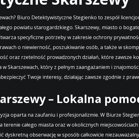
ach? Biuro Detektywistyczne Stegienko to zespół licencjo
całego powiatu starogardzkiego. Skarszewy, miasto o bogat
twarza specyficzne potrzeby w zakresie ochrony prywatnośc
sprawach o niewierność, poszukiwanie osób, a także w skom
ość oraz rzetelność prowadzonych działań, które zawsze k
 w Skarszewach, który z pełnym zaangażaniem i znajomością
ezpieczyć Twoje interesy, działając zawsze zgodnie z praw
arszewy – Lokalna pomoc
ja oparta na zaufaniu i profesjonalizmie. W Biurze Stegien
a terenie całego miasta oraz w okolicznych miejscowościach
zić dyskretną obserwację w sposób całkowicie niezauważalny