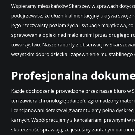
Wspieramy mieszkańców Skarszew w sprawach dotyczącyc
podejrzewasz, że dłużnik alimentacyjny ukrywa swoje re
jego rzeczywisty poziom życia i sytuację majątkową, c
sprawowania opieki nad małoletnimi przez drugiego ro
towarzystwo. Nasze raporty z obserwacji w Skarszewa
wszystkim dobro dziecka i zapewnienie mu stabilnego
Profesjonalna dokumen
Każde dochodzenie prowadzone przez nasze biuro w S
ten zawiera chronologię zdarzeń, zgromadzony materi
licencjonowani detektywi gwarantujemy pełną dyskrecję
karnych. Współpracujemy z kancelariami prawnymi w re
skuteczność sprawiają, że jesteśmy zaufanym partner