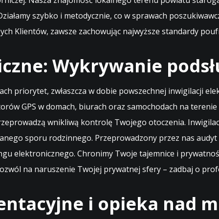
rniczej. Nasza znajomość lokalnego terenu powiatu staroga
Działamy szybko i metodycznie, co w sprawach poszukiwawc
zych Klientów, zawsze zachowując najwyższe standardy pouf
iczne: Wykrywanie podsł
sach priorytet, zwłaszcza w dobie powszechnej inwigilacji el
atorów GPS w domach, biurach oraz samochodach na terenie
 przeprowadzą wnikliwą kontrolę Twojego otoczenia. Inwigila
wanego sporu rodzinnego. Przeprowadzony przez nas audyt 
ngu elektronicznego. Chronimy Twoje tajemnice i prywatnoś
ozwól na naruszenie Twojej prywatnej sfery – zadbaj o pro
entacyjne i opieka nad m