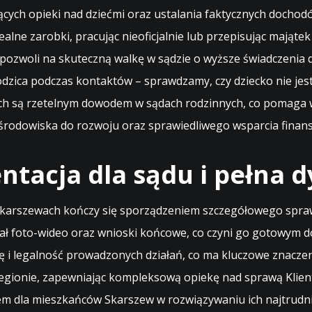
h opieki nad dziećmi oraz ustalania faktycznych dochodów 
alne zarobki, pracując nieoficjalnie lub przepisując mająte
o pozwoli na skuteczną walkę w sądzie o wyższe świadczenia 
dzica podczas kontaktów – sprawdzamy, czy dziecko nie je
ch są rzetelnym dowodem w sądach rodzinnych, co pomaga w
 środowiska do rozwoju oraz sprawiedliwego wsparcia fina
tacja dla sądu i pełna d
karszewach kończy się sporządzeniem szczegółowego spraw
ał foto-wideo oraz wnioski końcowe, co czyni go gotowym d
 i legalność prowadzonych działań, co ma kluczowe znaczeni
gionie, zapewniając kompleksową opiekę nad sprawą Klienta
em dla mieszkańców Skarszew w rozwiązywaniu ich najtrudn