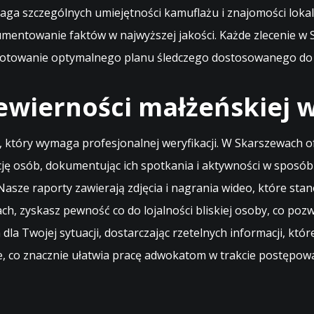
ga szczególnych umiejętności kamuflażu i znajomości lokal
umentowanie faktów w najwyższej jakości. Każde zlecenie w 
ygotowanie optymalnego planu śledczego dostosowanego do s
ewierności małżeńskiej 
, który wymaga profesjonalnej weryfikacji. W Skarszewach 
ę osób, dokumentując ich spotkania i aktywności w sposób 
 Nasze raporty zawierają zdjęcia i nagrania wideo, które s
, zyskasz pewność co do lojalności bliskiej osoby, co pozwo
dla Twojej sytuacji, dostarczając rzetelnych informacji, kt
, co znacznie ułatwia pracę adwokatom w trakcie postępow