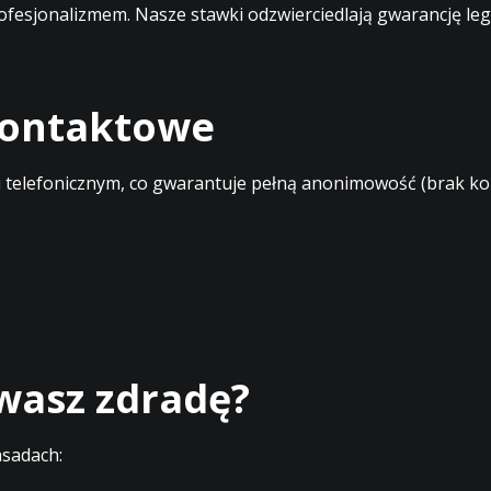
profesjonalizmem. Nasze stawki odzwierciedlają gwarancję l
 kontaktowe
elefonicznym, co gwarantuje pełną anonimowość (brak kont
ewasz zdradę?
asadach: