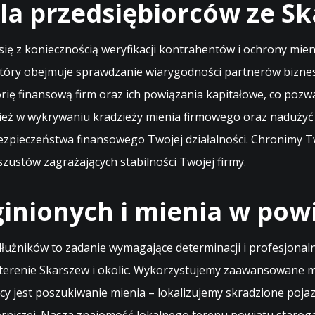
la przedsiębiorców ze S
ię z koniecznością weryfikacji kontrahentów i ochrony mien
tóry obejmuje sprawdzanie wiarygodności partnerów biznes
ię finansową firm oraz ich powiązania kapitałowe, co pozwa
 w wykrywaniu kradzieży mienia firmowego oraz nadużyć 
ezpieczeństwa finansowego Twojej działalności. Chronimy Two
zustów zagrażających stabilności Twojej firmy.
inionych i mienia w pow
łużników to zadanie wymagające determinacji i profesjonaln
erenie Skarszew i okolic. Wykorzystujemy zaawansowane met
y jest poszukiwanie mienia – lokalizujemy skradzione pojaz