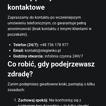
kontaktowe
Zapraszamy do kontaktu po wcześniejszym
umówieniu telefonicznym, co gwarantuje pełną
anonimowość (brak kontaktu z innymi klientami w
poczekalni).
Telefon (24/7):
+48 736 178 977
Email:
kontakt@stegienko.pl
Godziny otwarcia:
infolinia czynna 24H/7
Co robić, gdy podejrzewasz
zdradę?
Zanim podejmiesz gwałtowne kroki, pamiętaj o kilku
zasadach:
Zachowaj spokój:
Nie konfrontuj się z
partnerem bez dowodów – to tylko utrudni