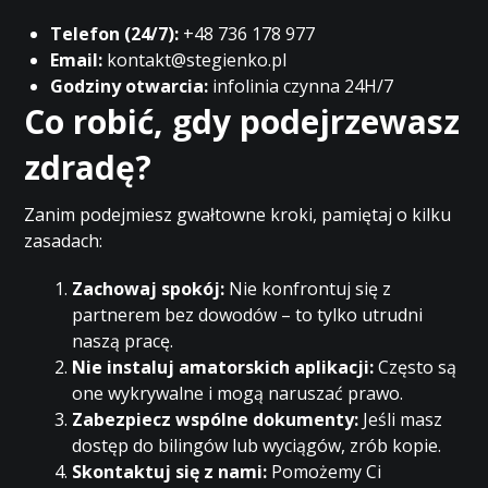
Telefon (24/7):
+48 736 178 977
Email:
kontakt@stegienko.pl
Godziny otwarcia:
infolinia czynna 24H/7
Co robić, gdy podejrzewasz
zdradę?
Zanim podejmiesz gwałtowne kroki, pamiętaj o kilku
zasadach:
Zachowaj spokój:
Nie konfrontuj się z
partnerem bez dowodów – to tylko utrudni
naszą pracę.
Nie instaluj amatorskich aplikacji:
Często są
one wykrywalne i mogą naruszać prawo.
Zabezpiecz wspólne dokumenty:
Jeśli masz
dostęp do bilingów lub wyciągów, zrób kopie.
Skontaktuj się z nami:
Pomożemy Ci