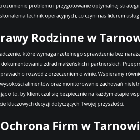
rozumienie problemu i przygotowanie optymalnej strategii 
skonalenia technik operacyjnych, co czyni nas liderem usłu
prawy Rodzinne w Tarno
iadczenie, które wymaga rzetelnego sprawdzenia bez narażan
w dokumentowaniu zdrad małżeńskich i partnerskich. Przep
 w sprawach o rozwód z orzeczeniem o winie. Wspieramy ró
ę wysokości alimentów oraz monitorowanie zachowań nieletn
c o to, by klient czuł się bezpiecznie na każdym etapie wsp
ie kluczowych decyzji dotyczących Twojej przyszłości.
 Ochrona Firm w Tarnow