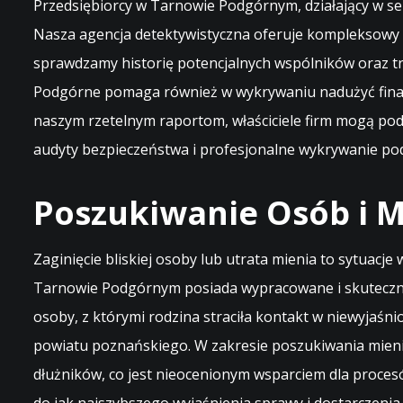
Przedsiębiorcy w Tarnowie Podgórnym, działający w se
Nasza agencja detektywistyczna oferuje kompleksowy 
sprawdzamy historię potencjalnych wspólników oraz t
Podgórne pomaga również w wykrywaniu nadużyć finans
naszym rzetelnym raportom, właściciele firm mogą pod
audyty bezpieczeństwa i profesjonalne wykrywanie po
Poszukiwanie Osób i M
Zaginięcie bliskiej osoby lub utrata mienia to sytuacj
Tarnowie Podgórnym posiada wypracowane i skuteczne 
osoby, z którymi rodzina straciła kontakt w niewyjaśn
powiatu poznańskiego. W zakresie poszukiwania mieni
dłużników, co jest nieocenionym wsparciem dla proce