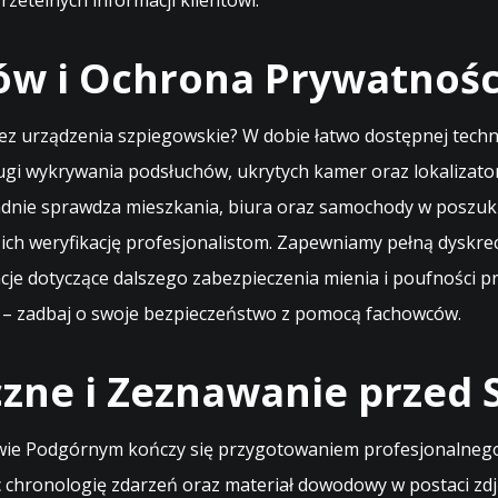
rzetelnych informacji klientowi.
w i Ochrona Prywatności
ez urządzenia szpiegowskie? W dobie łatwo dostępnej techno
ługi wykrywania podsłuchów, ukrytych kamer oraz lokaliza
dnie sprawdza mieszkania, biura oraz samochody w poszuki
ich weryfikację profesjonalistom. Zapewniamy pełną dyskr
acje dotyczące dalszego zabezpieczenia mienia i poufności
 – zadbaj o swoje bezpieczeństwo z pomocą fachowców.
czne i Zeznawanie przed
wie Podgórnym kończy się przygotowaniem profesjonalnego
ąc chronologię zdarzeń oraz materiał dowodowy w postaci z