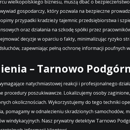
rcu wielkopolskiego biznesu, muszą dbać o bezpieczeństwo s
wywiad gospodarczy, który pozwala na bezpieczne prowadze
ropimy przypadki kradzieży tajemnic przedsiębiorstwa i s
owych oraz działania na szkodę spółki przez pracowników, 
ejmować decyzje w oparciu o fakty, minimalizując ryzyko st
dsłuchów, zapewniając pełną ochronę informacji poufnych w
ienia – Tarnowo Podgórn
e wymagające natychmiastowej reakcji i profesjonalnego dzia
procedury poszukiwawcze. Lokalizujemy osoby zaginione, 
ionych okolicznościach. Wykorzystujemy do tego techniki op
a, pomagamy w odnalezieniu skradzionych samochodów, mas
sów windykacyjnych. Nasz prywatny detektyw Tarnowo Podgó