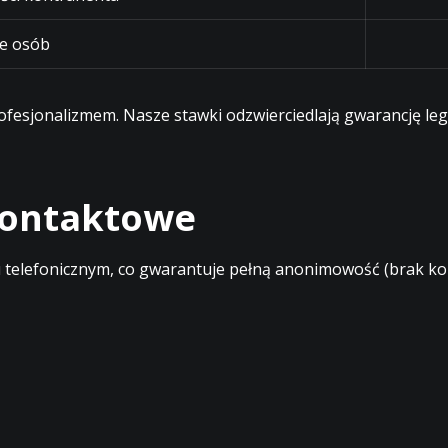
e osób
profesjonalizmem. Nasze stawki odzwierciedlają gwarancję l
 kontaktowe
elefonicznym, co gwarantuje pełną anonimowość (brak kont