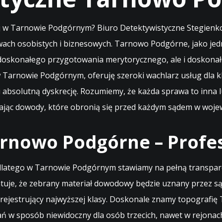
j w Tarnowie Podgórnym? Biuro Detektywistyczne Stegienko
h osobistych i biznesowych. Tarnowo Podgórne, jako jedna 
oskonałego przygotowania merytorycznego, ale i doskonałe
w Tarnowie Podgórnym, oferuję szeroki wachlarz usług dla k
 i absolutną dyskrecję. Rozumiemy, że każda sprawa to inna 
zając dowody, które obronią się przed każdym sądem w woje
rnowo Podgórne – Profe
 dlatego w Tarnowie Podgórnym stawiamy na pełną transpar
tuje, że zebrany materiał dowodowy będzie uznany przez są
 rejestrujący najwyższej klasy. Doskonale znamy topografi
 w sposób niewidoczny dla osób trzecich, nawet w rejonac