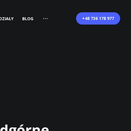
+48 736 178 977
DZIAŁY
BLOG
odgórne