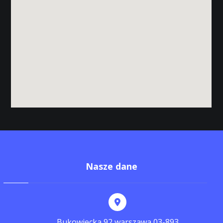
Nasze dane
Bukowiecka 92 warszawa 03-893