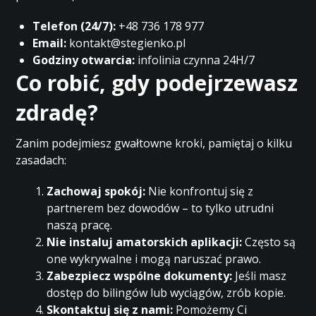
Telefon (24/7):
+48 736 178 977
Email:
kontakt@stegienko.pl
Godziny otwarcia:
infolinia czynna 24H/7
Co robić, gdy podejrzewasz
zdradę?
Zanim podejmiesz gwałtowne kroki, pamiętaj o kilku
zasadach:
Zachowaj spokój:
Nie konfrontuj się z
partnerem bez dowodów – to tylko utrudni
naszą pracę.
Nie instaluj amatorskich aplikacji:
Często są
one wykrywalne i mogą naruszać prawo.
Zabezpiecz wspólne dokumenty:
Jeśli masz
dostęp do bilingów lub wyciągów, zrób kopie.
Skontaktuj się z nami:
Pomożemy Ci