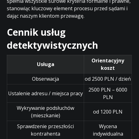
spełnia wszystkie surowe kryteria formalne i prawne,
stanowiąc kluczowy element procesu przed sądami i
dając naszym klientom przewagę.
Cennik usług
detektywistycznych
Orientacyjny
Usługa
koszt
Obserwacja
od 2500 PLN / dzień
2500 PLN – 6000
Ustalenie adresu / miejsca pracy
PLN
Wykrywanie podsłuchów
od 1200 PLN
(mieszkanie)
Sprawdzenie przeszłości
Wycena
kontrahenta
indywidualna