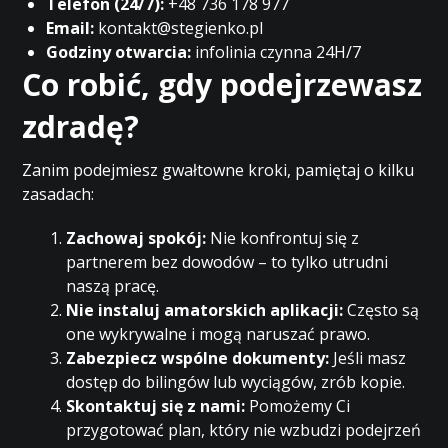
Telefon (24/7):
+48 736 178 977
Email:
kontakt@stegienko.pl
Godziny otwarcia:
infolinia czynna 24H/7
Co robić, gdy podejrzewasz
zdradę?
Zanim podejmiesz gwałtowne kroki, pamiętaj o kilku
zasadach:
Zachowaj spokój:
Nie konfrontuj się z
partnerem bez dowodów – to tylko utrudni
naszą pracę.
Nie instaluj amatorskich aplikacji:
Często są
one wykrywalne i mogą naruszać prawo.
Zabezpiecz wspólne dokumenty:
Jeśli masz
dostęp do bilingów lub wyciągów, zrób kopie.
Skontaktuj się z nami:
Pomożemy Ci
przygotować plan, który nie wzbudzi podejrzeń