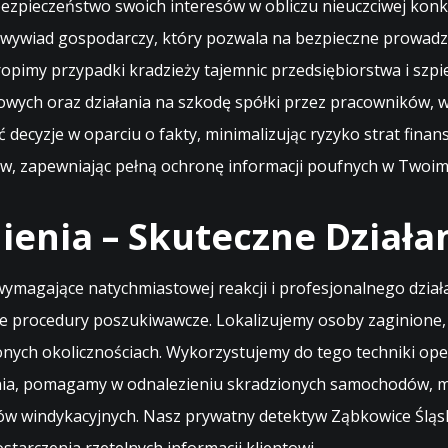
zpieczeństwo swoich interesów w obliczu nieuczciwej konkur
wywiad gospodarczy, który pozwala na bezpieczne prowadze
ropimy przypadki kradzieży tajemnic przedsiębiorstwa i s
ych oraz działania na szkodę spółki przez pracowników, w 
decyzje w oparciu o fakty, minimalizując ryzyko strat fina
w, zapewniając pełną ochronę informacji poufnych w Twoim 
ienia – Skuteczne Działa
e wymagające natychmiastowej reakcji i profesjonalnego dzia
e procedury poszukiwawcze. Lokalizujemy osoby zaginione, 
ionych okolicznościach. Wykorzystujemy do tego techniki op
ia, pomagamy w odnalezieniu skradzionych samochodów, mas
ów windykacyjnych. Nasz prywatny detektyw Ząbkowice Śląsk