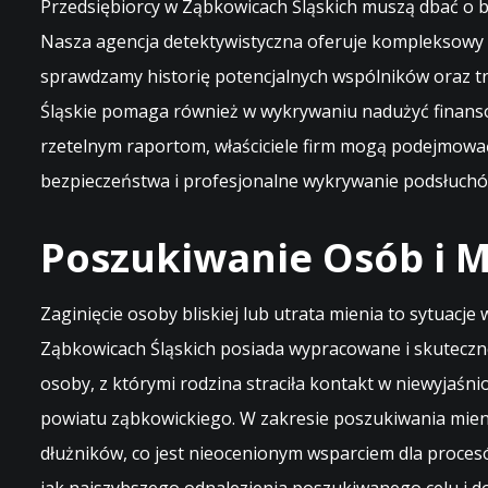
Przedsiębiorcy w Ząbkowicach Śląskich muszą dbać o be
Nasza agencja detektywistyczna oferuje kompleksowy 
sprawdzamy historię potencjalnych wspólników oraz t
Śląskie pomaga również w wykrywaniu nadużyć finansow
rzetelnym raportom, właściciele firm mogą podejmować 
bezpieczeństwa i profesjonalne wykrywanie podsłuchó
Poszukiwanie Osób i M
Zaginięcie osoby bliskiej lub utrata mienia to sytuacj
Ząbkowicach Śląskich posiada wypracowane i skuteczn
osoby, z którymi rodzina straciła kontakt w niewyjaśn
powiatu ząbkowickiego. W zakresie poszukiwania mien
dłużników, co jest nieocenionym wsparciem dla proces