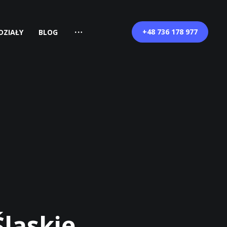
+48 736 178 977
DZIAŁY
BLOG
ląskie