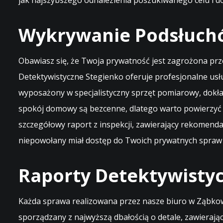
jak najszybszego odnalezienia poszukiwanego celu i dos
Wykrywanie Podsłuchó
Obawiasz się, że Twoja prywatność jest zagrożona prz
Detektywistyczne Stegienko oferuje profesjonalne usł
wyposażony w specjalistyczny sprzęt pomiarowy, dokła
spokój domowy są bezcenne, dlatego warto powierzyć 
szczegółowy raport z inspekcji, zawierający rekomend
niepowołany miał dostęp do Twoich prywatnych spraw 
Raporty Detektywistyc
Każda sprawa realizowana przez nasze biuro w Ząbkow
sporządzany z najwyższą dbałością o detale, zawieraj