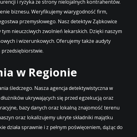
encji i ryzyka ze strony nielojalnych kontrahentów.
nie biznesu. Weryfikujemy wiarygodność firm,
zpiegostwa przemysłowego. Nasz detektyw Ząbkowice
tym nieuczciwych zwolnień lekarskich. Dzięki naszym
nsowych i wizerunkowych. Oferujemy także audyty
przedsiębiorstwie.
nia w Regionie
łania śledczego. Nasza agencja detektywistyczna w
dłużników ukrywających się przed egzekucją oraz
eracyjne, bazy danych oraz lokalną znajomość terenu
zyn oraz lokalizujemy ukryte składniki majątku
ie działa sprawnie i z pełnym poświęceniem, dążąc do