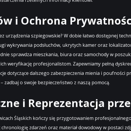
tarczenia rzetelnych informacji klientowi.
w i Ochrona Prywatności
ez urządzenia szpiegowskie? W dobie łatwo dostępnej techno
ugi wykrywania podsłuchów, ukrytych kamer oraz lokalizato
dnie sprawdza mieszkania, biura oraz samochody w poszuki
ich weryfikację profesjonalistom. Zapewniamy pełną dyskr
acje dotyczące dalszego zabezpieczenia mienia i poufności
– zadbaj o swoje bezpieczeństwo z naszą pomocą.
zne i Reprezentacja prz
icach Śląskich kończy się przygotowaniem profesjonalnego
ąc chronologię zdarzeń oraz materiał dowodowy w postaci z