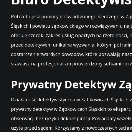
Potrzebujesz pomocy doświadczonego śledczego w Ząbk
Śląskich i powiatu ząbkowickiego w rozwiązywaniu naj
oferuję szeroki zakres usług opartych na rzetelności, l
przed detektywem unikalne wyzwania, którym potrafimy
dostarczenie twardych dowodów, które pozwalają naszy
stawiasz na profesjonalizm potwierdzony setkami roz
Prywatny Detektyw Ząb
Działalność detektywistyczna w Ząbkowicach Śląskich 
prywatny detektyw w Ząbkowicach Śląskich to ekspert,
obserwacji bez ryzyka dekonspiracji. Posiadamy wszel
użyte przed sądem. Korzystamy z nowoczesnych techno