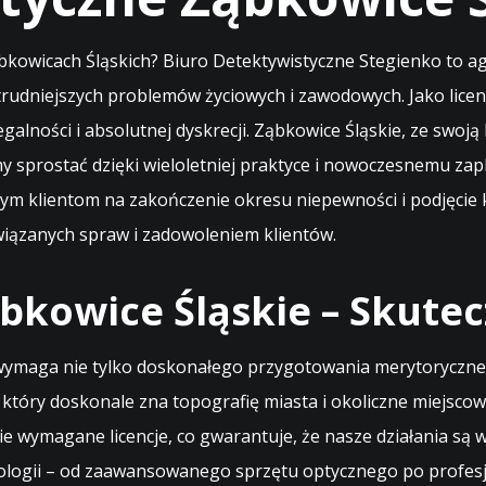
owicach Śląskich? Biuro Detektywistyczne Stegienko to ag
trudniejszych problemów życiowych i zawodowych. Jako lic
egalności i absolutnej dyskrecji. Ząbkowice Śląskie, ze swoją
 sprostać dzięki wieloletniej praktyce i nowoczesnemu za
m klientom na zakończenie okresu niepewności i podjęcie k
wiązanych spraw i zadowoleniem klientów.
kowice Śląskie – Skutec
wymaga nie tylko doskonałego przygotowania merytoryczneg
 który doskonale zna topografię miasta i okoliczne miejsco
kie wymagane licencje, co gwarantuje, że nasze działania s
logii – od zaawansowanego sprzętu optycznego po profesjon