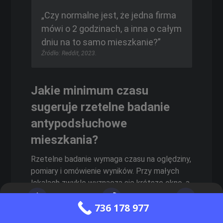
„Czy normalne jest, że jedna firma
mówi o 2 godzinach, a inna o całym
dniu na to samo mieszkanie?”
Źródło: Reddit, 2023.
Jakie minimum czasu
sugeruje rzetelne badanie
antypodsłuchowe
mieszkania?
Rzetelne badanie wymaga czasu na oględziny,
pomiary i omówienie wyników. Przy małych
lokalach zwykle wyznacza się krótsze okno, a
przy większych niezbędne jest planowanie
736 178 977
dłuższych bloków. Zbyt krótki czas oznacza
Strona główna
Zadzwoń do nas
Wyślij wiadomość
ryzyko pominięcia elementów, w tym instalacji