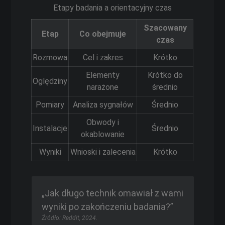
Etapy badania a orientacyjny czas
Szacowany
Etap
Co obejmuje
czas
Rozmowa
Cel i zakres
Krótko
Elementy
Krótko do
Oględziny
narażone
średnio
Pomiary
Analiza sygnałów
Średnio
Obwody i
Instalacje
Średnio
okablowanie
Wyniki
Wnioski i zalecenia
Krótko
„Jak długo technik omawiał z wami
wyniki po zakończeniu badania?”
Źródło: Reddit, 2024.