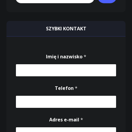
SZYBKI KONTAKT
Imię i nazwisko
*
Telefon
*
W
Adres e-mail
*
i
a