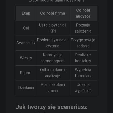
Etapy badania tajemniczy klient
Co robi
Etap
Co robi firma
audytor
Ustala pytania i
Poznaje
Cel
KPI
założenia
Dobiera sytuacje i
Przygotowuje
Scenariusz
kryteria
zadania
Koordynuje
Realizuje
Wizyty
harmonogram
kontakty
Odbiera dane i
Wypełnia
Raport
analizuje
formularz
Plan szkoleń i
Udziela
Działania
zmian
wyjaśnień
Jak tworzy się scenariusz