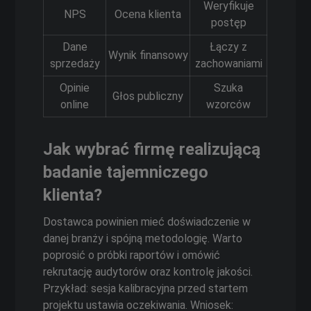
Weryfikuje
NPS
Ocena klienta
postęp
Dane
Łączy z
Wynik finansowy
sprzedaży
zachowaniami
Opinie
Szuka
Głos publiczny
online
wzorców
Jak wybrać firmę realizującą
badanie tajemniczego
klienta?
Dostawca powinien mieć doświadczenie w
danej branży i spójną metodologię. Warto
poprosić o próbki raportów i omówić
rekrutację audytorów oraz kontrolę jakości.
Przykład: sesja kalibracyjna przed startem
projektu ustawia oczekiwania. Wniosek: