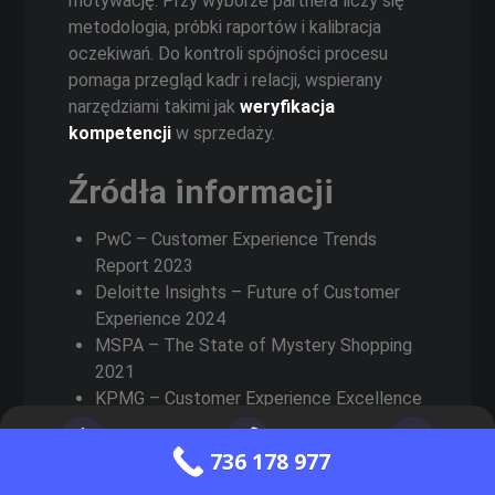
motywację. Przy wyborze partnera liczy się
metodologia, próbki raportów i kalibracja
oczekiwań. Do kontroli spójności procesu
pomaga przegląd kadr i relacji, wspierany
narzędziami takimi jak
weryfikacja
kompetencji
w sprzedaży.
Źródła informacji
PwC – Customer Experience Trends
Report 2023
Deloitte Insights – Future of Customer
Experience 2024
MSPA – The State of Mystery Shopping
2021
KPMG – Customer Experience Excellence
Report 2023
EY – Retail and Consumer Report 2023
736 178 977
Strona główna
Zadzwoń do nas
Wyślij wiadomość
GUS – Handel wewnętrzny w 2023 r.