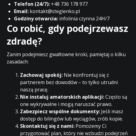
Telefon (24/7):
+48 736 178 977
Email:
kontakt@stegienko.pl
Godziny otwarcia:
infolinia czynna 24H/7
Co robić, gdy podejrzewasz
zdradę?
Zanim podejmiesz gwałtowne kroki, pamiętaj o kilku
zasadach:
Zachowaj spokój:
Nie konfrontuj się z
partnerem bez dowodów – to tylko utrudni
naszą pracę.
Nie instaluj amatorskich aplikacji:
Często są
one wykrywalne i mogą naruszać prawo.
Zabezpiecz wspólne dokumenty:
Jeśli masz
dostęp do bilingów lub wyciągów, zrób kopie.
Skontaktuj się z nami:
Pomożemy Ci
przygotować plan, który nie wzbudzi podejrzeń