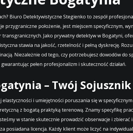
ch? Biuro Detektywistyczne Stegienko to zespół profesjona
 przygraniczne położenie, jest miejscem specyficznym, wym
r transgranicznych. Jako prywatny detektyw w Bogatyni, ofe
styczna stawia na jakość, rzetelność i pełną dyskrecję. Ro
inacją. Niezależnie od tego, czy potrzebujesz dowodów do s
, gwarantując pełen profesjonalizm i skuteczność działań.
atynia – Twój Sojusznik
 elastyczności i umiejętności poruszania się w specyficzn
oretyczną z bogatą praktyką terenową. Znamy specyfikę pracy
steśmy w stanie skutecznie prowadzić obserwacje i zbierać 
za posiadana licencja. Każdy klient może liczyć na indywidua