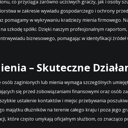
onu, co przyciąga zarówno uczciwych graczy, jak i osoby sz
iorstwa w zakresie wywiadu gospodarczego i ochrony przed
z pomagamy w wykrywaniu kradzieży mienia firmowego. Nas
 na szkodę spółki. Dzięki naszym profesjonalnym raportom, 
ntrwywiadu biznesowego, pomagając w identyfikacji źródeł 
ienia – Skuteczne Działa
nie osób zaginionych lub mienia wymaga szczególnych umieję
ających się przed zobowiązaniami finansowymi oraz osób za
 szybkie ustalenie kontaktów i miejsc przebywania poszuk
go majątku dłużników na terenie całego kraju i poza jego gr
cji, które często umykają oficjalnym służbom, co znacząco