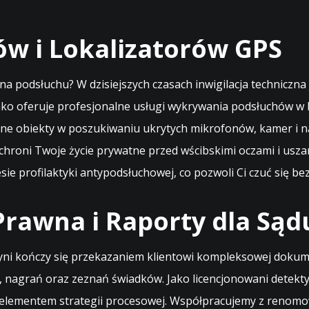
w i Lokalizatorów GPS
na podsłuchu? W dzisiejszych czasach inwigilacja techniczna
nko oferuje profesjonalne usługi wykrywania podsłuchów w 
zane obiekty w poszukiwaniu ukrytych mikrofonów, kamer i 
hroni Twoje życie prywatne przed wścibskimi oczami i uszam
e profilaktyki antypodsłuchowej, co pozwoli Ci czuć się be
rawna i Raporty dla Sąd
i kończy się przekazaniem klientowi kompleksowej dokument
, nagrań oraz zeznań świadków. Jako licencjonowani detekt
ym elementem strategii procesowej. Współpracujemy z renom