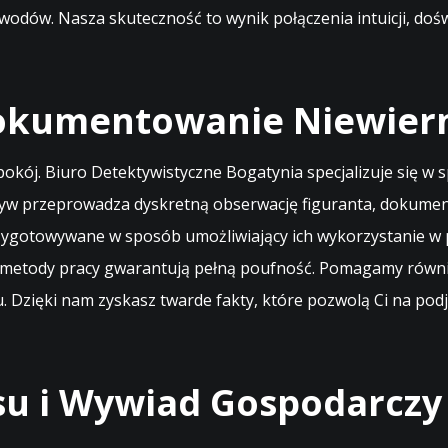
odów. Nasza skuteczność to wynik połączenia intuicji, dośw
okumentowanie Niewiern
epokój. Biuro Detektywistyczne Bogatynia specjalizuje się 
w przeprowadza dyskretną obserwację figuranta, dokumentuj
rzygotowywane w sposób umożliwiający ich wykorzystanie w 
sze metody pracy gwarantują pełną poufność. Pomagamy równ
 Dzięki nam zyskasz twarde fakty, które pozwolą Ci na podję
su i Wywiad Gospodarczy