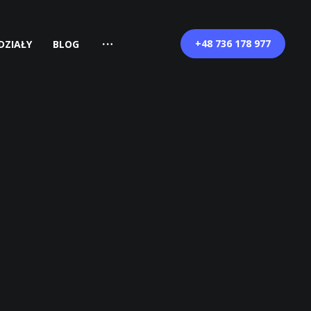
+48 736 178 977
DZIAŁY
BLOG