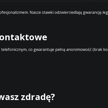
profesjonalizmem. Nasze stawki odzwierciedlają gwarancję l
 kontaktowe
elefonicznym, co gwarantuje pełną anonimowość (brak kont
ewasz zdradę?