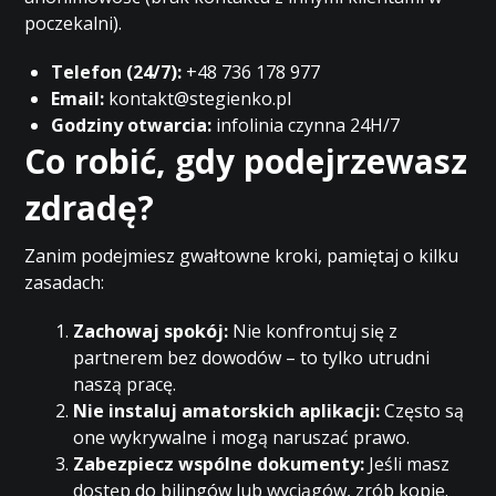
poczekalni).
Telefon (24/7):
+48 736 178 977
Email:
kontakt@stegienko.pl
Godziny otwarcia:
infolinia czynna 24H/7
Co robić, gdy podejrzewasz
zdradę?
Zanim podejmiesz gwałtowne kroki, pamiętaj o kilku
zasadach:
Zachowaj spokój:
Nie konfrontuj się z
partnerem bez dowodów – to tylko utrudni
naszą pracę.
Nie instaluj amatorskich aplikacji:
Często są
one wykrywalne i mogą naruszać prawo.
Zabezpiecz wspólne dokumenty:
Jeśli masz
dostęp do bilingów lub wyciągów, zrób kopie.