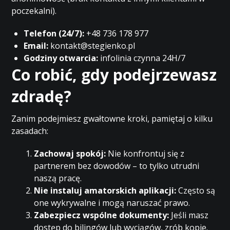
poczekalni).
Telefon (24/7):
+48 736 178 977
Email:
kontakt@stegienko.pl
Godziny otwarcia:
infolinia czynna 24H/7
Co robić, gdy podejrzewasz
zdradę?
Zanim podejmiesz gwałtowne kroki, pamiętaj o kilku
zasadach:
Zachowaj spokój:
Nie konfrontuj się z
partnerem bez dowodów – to tylko utrudni
naszą pracę.
Nie instaluj amatorskich aplikacji:
Często są
one wykrywalne i mogą naruszać prawo.
Zabezpiecz wspólne dokumenty:
Jeśli masz
dostęp do bilingów lub wyciągów, zrób kopie.