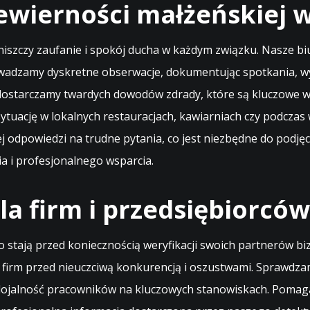
ewierności małżeńskiej 
 niszczy zaufanie i spokój ducha w każdym związku. Nasze bi
wadzamy dyskretne obserwacje, dokumentując spotkania, wyja
ostarczamy twardych dowodów zdrady, które są kluczowe w 
sytuację w lokalnych restauracjach, kawiarniach czy podcz
odpowiedzi na trudne pytania, co jest niezbędne do podjęci
a i profesjonalnego wsparcia.
a firm i przedsiębiorców
sto stają przed koniecznością weryfikacji swoich partneró
h firm przed nieuczciwą konkurencją i oszustwami. Sprawd
 lojalność pracowników na kluczowych stanowiskach. Poma