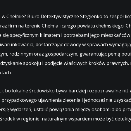
w Chełmie? Biuro Detektywistyczne Stegienko to zespół lic
raz firm na terenie Chełma i całego powiatu chełmskiego. Ch
e się specyficznym klimatem i potrzebami jego mieszkańców
 uwarunkowania, dostarczając dowody w sprawach wymagający
ym, rodzinnym oraz gospodarczym, gwarantując pełną poufn
odzyskanie spokoju i podjęcie właściwych kroków prawnych, 
ktach.
i, bo lokalne środowisko bywa bardziej rozpoznawalne niż
 przypadkowego ujawnienia zlecenia i jednocześnie uzyskać 
ję wydarzeń, ustalić powiązania między osobami albo przea
 ośrodek w regionie, naturalnym wsparciem może być
detekty