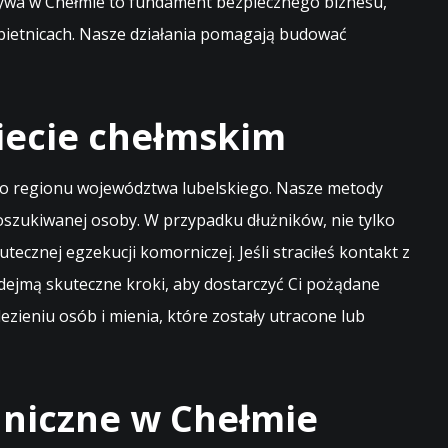
tywa w Chełmie to fundament bezpiecznego biznesu,
obietnicach. Nasze działania pomagają budować
iecie chełmskim
ego regionu województwa lubelskiego. Nasze metody
poszukiwanej osoby. W przypadku dłużników, nie tylko
ecznej egzekucji komorniczej. Jeśli straciłeś kontakt z
odejmą skuteczne kroki, aby dostarczyć Ci pożądane
zieniu osób i mienia, które zostały utracone lub
niczne w Chełmie