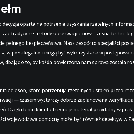
hełm
o decyzja oparta na potrzebie uzyskania rzetelnych informac
cząc tradycyjne metody obserwacji z nowoczesną technologią
ie pełnego bezpieczeństwa. Nasz zespół to specjaliści posia
a, są w pełni legalne i mogą być wykorzystane w postępowan
ntów, dbając o to, by każda powierzona nam sprawa została 
nia od osób, które potrzebują rzetelnych ustaleń przed ro
wacji — czasem wystarczy dobrze zaplanowana weryfikacja
ń. Dzięki temu klient otrzymuje materiał przydatny w prakt
ęści województwa pomocny może być również
detektyw w Z