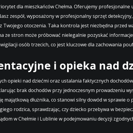
priorytet dla mieszkańców Chełma. Oferujemy profesjonalne
Nasz zespół, wyposażony w profesjonalny sprzęt detekcyjny
 z Twojego otoczenia. Taka kontrola jest niezbędna przed 
dna ze stron może próbować nielegalnie pozyskać informacj
nwigilacji osób trzecich, co jest kluczowe dla zachowania 
entacyjne i opieka nad d
 opieki nad dziećmi oraz ustalania faktycznych dochodów 
eklarując brak dochodów przy jednoczesnym prowadzeniu wy
ę majątkową dłużnika, co stanowi silny dowód w sprawie o
iego rodzica, sprawdzając, czy dziecko przebywa w bezpiecz
ądom w Chełmie i Lublinie w podejmowaniu decyzji zgodnyc