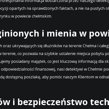
 Profesjonalna informacja dostarczona przez naszego detek
ecyzji opartych na sprawdzonych faktach, a nie na pustych 
 rynku w powiecie chełmskim.
inionych i mienia w pow
 oraz ukrywających się dłużników na terenie Chełma i cał
w terenie, co pozwala na szybkie ustalenie miejsca pobytu 
jemy posiadany majątek, co jest kluczową informacją dla skut
 odpowiedzialności finansowej, nasi detektywi w Chełmie p
żdą dostępną poszlakę, aby pomóc naszym Klientom w odnale
w i bezpieczeństwo tech