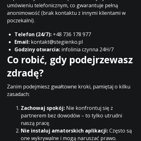
umówieniu telefonicznym, co gwarantuje pełną
anonimowość (brak kontaktu z innymi klientami w
poczekalni).
Telefon (24/7):
+48 736 178 977
Email:
kontakt@stegienko.pl
Godziny otwarcia:
infolinia czynna 24H/7
Co robić, gdy podejrzewasz
zdradę?
Zanim podejmiesz gwałtowne kroki, pamiętaj o kilku
zasadach:
Zachowaj spokój:
Nie konfrontuj się z
partnerem bez dowodów – to tylko utrudni
naszą pracę.
Nie instaluj amatorskich aplikacji:
Często są
one wykrywalne i mogą naruszać prawo.