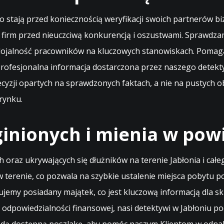
ęsto stają przed koniecznością weryfikacji swoich partneró
h firm przed nieuczciwą konkurencją i oszustwami. Sprawd
 lojalność pracowników na kluczowych stanowiskach. Poma
Profesjonalna informacja dostarczona przez naszego detek
ecyzji opartych na sprawdzonych faktach, a nie na pustych 
rynku.
inionych i mienia w pow
oraz ukrywających się dłużników na terenie Jabłonia i ca
w terenie, co pozwala na szybkie ustalenie miejsca pobytu 
jemy posiadany majątek, co jest kluczową informacją dla skut
 odpowiedzialności finansowej, nasi detektywi w Jabłoniu p