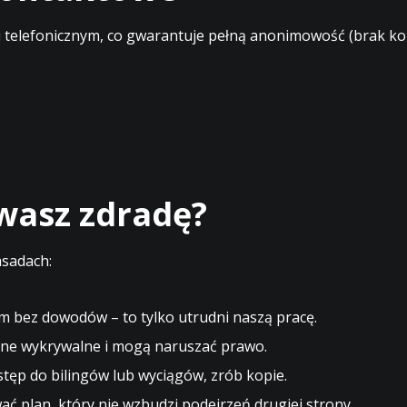
elefonicznym, co gwarantuje pełną anonimowość (brak kont
ewasz zdradę?
asadach:
m bez dowodów – to tylko utrudni naszą pracę.
ne wykrywalne i mogą naruszać prawo.
stęp do bilingów lub wyciągów, zrób kopie.
 plan, który nie wzbudzi podejrzeń drugiej strony.