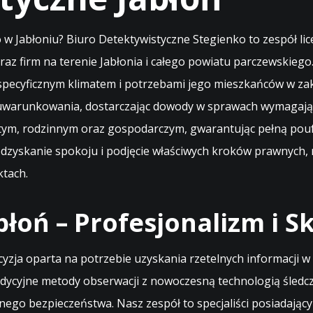
w Jabłoniu? Biuro Detektywistyczne Stegienko to zespół lic
raz firm na terenie Jabłonia i całego powiatu parczewskiego
 specyficznym klimatem i potrzebami jego mieszkańców w za
 uwarunkowania, dostarczając dowody w sprawach wymagający
ym, rodzinnym oraz gospodarczym, gwarantując pełną poufn
odzyskanie spokoju i podjęcie właściwych kroków prawnych, n
ktach.
łoń – Profesjonalizm i S
zja oparta na potrzebie uzyskania rzetelnych informacji w 
dycyjne metody obserwacji z nowoczesną technologią śledczą
nego bezpieczeństwa. Nasz zespół to specjaliści posiadający