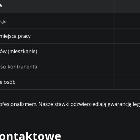
a
cja
 miejsca pracy
ów (mieszkanie)
ści kontrahenta
e osób
profesjonalizmem. Nasze stawki odzwierciedlają gwarancję l
 kontaktowe