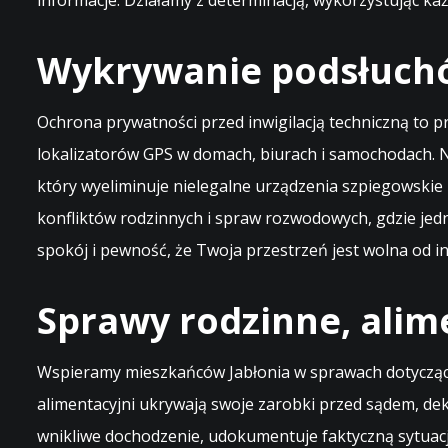
informacje. Działamy z determinacją, wykorzystując k
Wykrywanie podsłuchó
Ochrona prywatności przed inwigilacją techniczną to 
lokalizatorów GPS w domach, biurach i samochodach. 
który wyeliminuje nielegalne urządzenia szpiegowskie
konfliktów rodzinnych i spraw rozwodowych, gdzie jed
spokój i pewność, że Twoja przestrzeń jest wolna od in
Sprawy rodzinne, alim
Wspieramy mieszkańców Jabłonia w sprawach dotyczącyc
alimentacyjni ukrywają swoje zarobki przed sądem, d
wnikliwe dochodzenie, udokumentuje faktyczną sytuacj