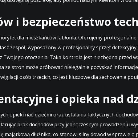
ażdą dostępną poszlakę, aby pomóc naszym Klientom w odnale
w i bezpieczeństwo tech
priorytet dla mieszkańców Jabłonia. Oferujemy profesjonaln
Nasz zespół, wyposażony w profesjonalny sprzęt detekcyjny
 z Twojego otoczenia. Taka kontrola jest niezbędna przed 
na ze stron może próbować nielegalnie pozyskać informacj
wigilacji osób trzecich, co jest kluczowe dla zachowania po
entacyjne i opieka nad d
h opieki nad dziećmi oraz ustalania faktycznych dochodów
eklarując brak dochodów przy jednoczesnym prowadzeniu wy
ę majątkową dłużnika, co stanowi silny dowód w sprawie o