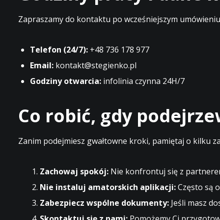
Zapraszamy do kontaktu po wcześniejszym umówieniu t
Telefon (24/7):
+48 736 178 977
Email:
kontakt@stegienko.pl
Godziny otwarcia:
infolinia czynna 24H/7
Co robić, gdy podejrz
Zanim podejmiesz gwałtowne kroki, pamiętaj o kilku z
Zachowaj spokój:
Nie konfrontuj się z partnere
Nie instaluj amatorskich aplikacji:
Często są o
Zabezpiecz wspólne dokumenty:
Jeśli masz do
Skontaktuj się z nami:
Pomożemy Ci przygotować