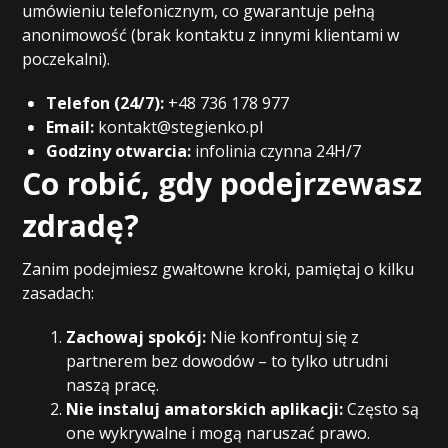
umówieniu telefonicznym, co gwarantuje pełną
anonimowość (brak kontaktu z innymi klientami w
poczekalni).
Telefon (24/7):
+48 736 178 977
Email:
kontakt@stegienko.pl
Godziny otwarcia:
infolinia czynna 24H/7
Co robić, gdy podejrzewasz
zdradę?
Zanim podejmiesz gwałtowne kroki, pamiętaj o kilku
zasadach:
Zachowaj spokój:
Nie konfrontuj się z
partnerem bez dowodów – to tylko utrudni
naszą pracę.
Nie instaluj amatorskich aplikacji:
Często są
one wykrywalne i mogą naruszać prawo.