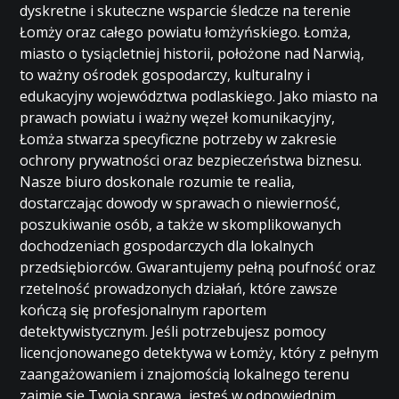
dyskretne i skuteczne wsparcie śledcze na terenie
Łomży oraz całego powiatu łomżyńskiego. Łomża,
miasto o tysiącletniej historii, położone nad Narwią,
to ważny ośrodek gospodarczy, kulturalny i
edukacyjny województwa podlaskiego. Jako miasto na
prawach powiatu i ważny węzeł komunikacyjny,
Łomża stwarza specyficzne potrzeby w zakresie
ochrony prywatności oraz bezpieczeństwa biznesu.
Nasze biuro doskonale rozumie te realia,
dostarczając dowody w sprawach o niewierność,
poszukiwanie osób, a także w skomplikowanych
dochodzeniach gospodarczych dla lokalnych
przedsiębiorców. Gwarantujemy pełną poufność oraz
rzetelność prowadzonych działań, które zawsze
kończą się profesjonalnym raportem
detektywistycznym. Jeśli potrzebujesz pomocy
licencjonowanego detektywa w Łomży, który z pełnym
zaangażowaniem i znajomością lokalnego terenu
zajmie się Twoją sprawą, jesteś w odpowiednim