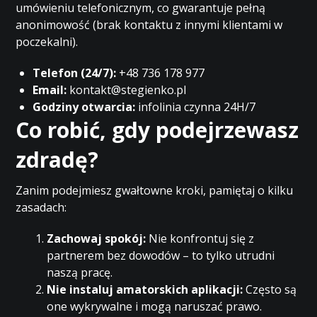
umówieniu telefonicznym, co gwarantuje pełną
anonimowość (brak kontaktu z innymi klientami w
poczekalni).
Telefon (24/7):
+48 736 178 977
Email:
kontakt@stegienko.pl
Godziny otwarcia:
infolinia czynna 24H/7
Co robić, gdy podejrzewasz
zdradę?
Zanim podejmiesz gwałtowne kroki, pamiętaj o kilku
zasadach:
Zachowaj spokój:
Nie konfrontuj się z
partnerem bez dowodów – to tylko utrudni
naszą pracę.
Nie instaluj amatorskich aplikacji:
Często są
one wykrywalne i mogą naruszać prawo.