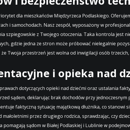
w i bezpieczeństwo tech
priorytet dla mieszkańców Międzyrzeca Podlaskiego. Oferuj
rach i samochodach. Nasz zespół, wyposażony w profesjonal
nia szpiegowskie z Twojego otoczenia. Taka kontrola jest
wych, gdzie jedna ze stron może próbować nielegalnie poz
że Twoja przestrzeń jest wolna od inwigilacji osób trzecich
entacyjne i opieka nad d
awach dotyczących opieki nad dziećmi oraz ustalania fakt
 przed sądem, deklarując brak dochodów przy jednoczesnym
ntuje faktyczną sytuację majątkową dłużnika, co stanowi s
małoletnimi przez drugiego rodzica, sprawdzając, czy dziec
 pomagają sądom w Białej Podlaskiej i Lublinie w podejmow