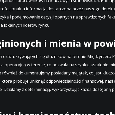
 lojalność pracowników na kluczowych stanowiskach. Poma
 Profesjonalna informacja dostarczona przez naszego dete
zyka i podejmowanie decyzji opartych na sprawdzonych fakta
 lokalnych liderów rynku.
inionych i mienia w powi
oraz ukrywających się dłużników na terenie Międzyrzeca P
cą operacyjną w terenie, co pozwala na szybkie ustalenie 
ale również dokumentujemy posiadany majątek, co jest kluczo
oby, która próbuje uniknąć odpowiedzialności finansowej, na
je. Działamy z determinacją, wykorzystując każdą dostępną