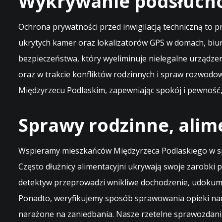
Wykrywanie podsłuchó
Ochrona prywatności przed inwigilacją techniczną to 
ukrytych kamer oraz lokalizatorów GPS w domach, biu
bezpieczeństwa, który wyeliminuje nielegalne urządze
oraz w trakcie konfliktów rodzinnych i spraw rozwodo
Międzyrzecu Podlaskim, zapewniając spokój i pewność, 
Sprawy rodzinne, alim
Wspieramy mieszkańców Międzyrzeca Podlaskiego w spr
Często dłużnicy alimentacyjni ukrywają swoje zarobki
detektyw przeprowadzi wnikliwe dochodzenie, udokume
Ponadto, weryfikujemy sposób sprawowania opieki nad 
narażone na zaniedbania. Nasze rzetelne sprawozdania