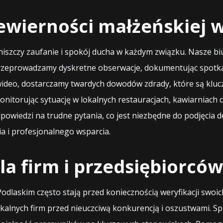
ewierności małżeńskiej 
 niszczy zaufanie i spokój ducha w każdym związku. Nasze b
Przeprowadzamy dyskretne obserwacje, dokumentując spotkani
ideo, dostarczamy twardych dowodów zdrady, które są kluc
nitorując sytuację w lokalnych restauracjach, kawiarniach
wiedzi na trudne pytania, co jest niezbędne do podjęcia de
a i profesjonalnego wsparcia.
a firm i przedsiębiorców
u Podlaskim często stają przed koniecznością weryfikacji s
okalnych firm przed nieuczciwą konkurencją i oszustwami.