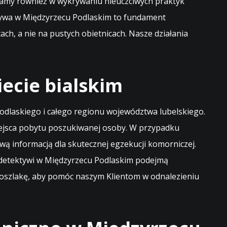
gamy również w wykrywaniu nieuczciwych praktyk
ktywa w Międzyrzecu Podlaskim to fundament
ch, a nie na pustych obietnicach. Nasze działania
ecie bialskim
odlaskiego i całego regionu województwa lubelskiego.
miejsca pobytu poszukiwanej osoby. W przypadku
wą informacją dla skutecznej egzekucji komorniczej.
si detektywi w Międzyrzecu Podlaskim podejmą
 poszlakę, aby pomóc naszym Klientom w odnalezieniu