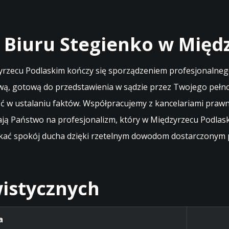
 Biuru Stegienko w Międ
zyrzecu Podlaskim kończy się sporządzeniem profesjonalne
ą, gotową do przedstawienia w sądzie przez Twojego pełnom
ość w ustalaniu faktów. Współpracujemy z kancelariami pr
ją Państwo na profesjonalizm, który w Międzyrzecu Podlask
ać spokój ducha dzięki rzetelnym dowodom dostarczonym p
istycznych
a