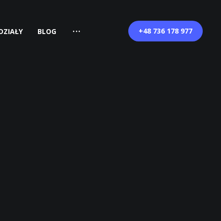
+48 736 178 977
DZIAŁY
BLOG