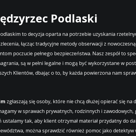
ędzyrzec Podlaski
askim to decyzja oparta na potrzebie uzyskania rzetelnych
lecenia, łącząc tradycyjne metody obserwacji z nowoczesną 
ntom poczucie pełnego bezpieczeństwa. Nasz zespół to specj
 nagrania, są w pełni legalne i mogą być wykorzystane w post
aszych Klientów, dbając o to, by każda powierzona nam spra
im
zgłaszają się osoby, które nie chcą dłużej opierać się n
magamy w sprawach prywatnych, rodzinnych i zawodowych, gd
 ustalamy tak, aby klient otrzymał materiał przydatny do dals
województwa, można sprawdzić również pomoc jako
detektyw