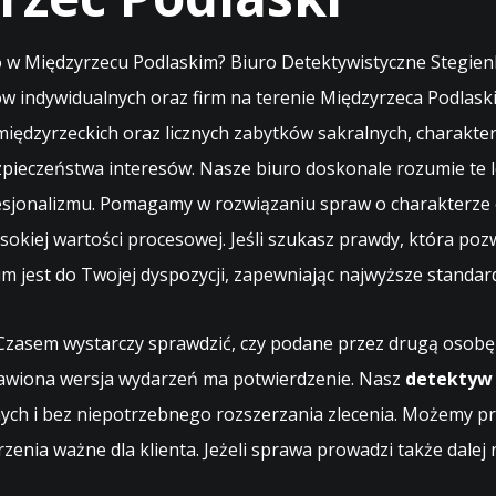
 w Międzyrzecu Podlaskim? Biuro Detektywistyczne Stegienk
tów indywidualnych oraz firm na terenie Międzyrzeca Podlaski
 międzyrzeckich oraz licznych zabytków sakralnych, charakte
pieczeństwa interesów. Nasze biuro doskonale rozumie te
fesjonalizmu. Pomagamy w rozwiązaniu spraw o charakterze
kiej wartości procesowej. Jeśli szukasz prawdy, która pozw
 jest do Twojej dyspozycji, zapewniając najwyższe standard
Czasem wystarczy sprawdzić, czy podane przez drugą osobę in
stawiona wersja wydarzeń ma potwierdzenie. Nasz
detektyw 
ych i bez niepotrzebnego rozszerzania zlecenia. Możemy p
zenia ważne dla klienta. Jeżeli sprawa prowadzi także dale