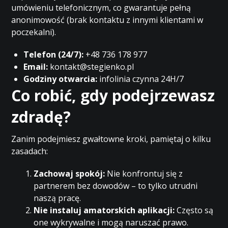
umówieniu telefonicznym, co gwarantuje pełną
anonimowość (brak kontaktu z innymi klientami w
poczekalni).
Telefon (24/7):
+48 736 178 977
Email:
kontakt@stegienko.pl
Godziny otwarcia:
infolinia czynna 24H/7
Co robić, gdy podejrzewasz
zdradę?
Zanim podejmiesz gwałtowne kroki, pamiętaj o kilku
zasadach:
Zachowaj spokój:
Nie konfrontuj się z
partnerem bez dowodów – to tylko utrudni
naszą pracę.
Nie instaluj amatorskich aplikacji:
Często są
one wykrywalne i mogą naruszać prawo.