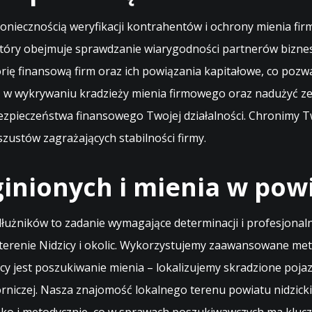
 koniecznością weryfikacji kontrahentów i ochrony mienia fi
tóry obejmuje sprawdzanie wiarygodności partnerów biznes
ię finansową firm oraz ich powiązania kapitałowe, co pozwa
w wykrywaniu kradzieży mienia firmowego oraz nadużyć ze
ezpieczeństwa finansowego Twojej działalności. Chronimy Two
zustów zagrażających stabilności firmy.
inionych i mienia w powi
łużników to zadanie wymagające determinacji i profesjonaln
erenie Nidzicy i okolic. Wykorzystujemy zaawansowane metod
y jest poszukiwanie mienia – lokalizujemy skradzione pojaz
rniczej. Nasza znajomość lokalnego terenu powiatu nidzicki