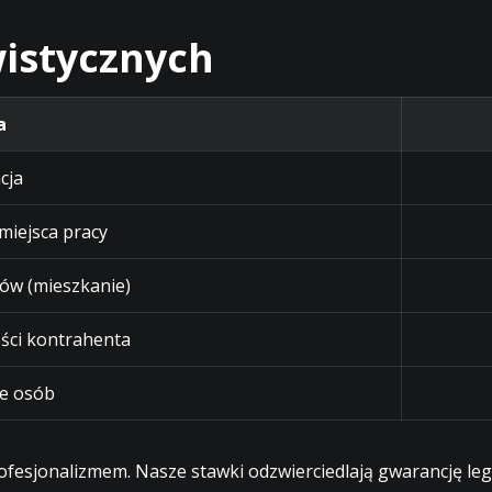
istycznych
a
cja
 miejsca pracy
ów (mieszkanie)
ści kontrahenta
e osób
profesjonalizmem. Nasze stawki odzwierciedlają gwarancję l