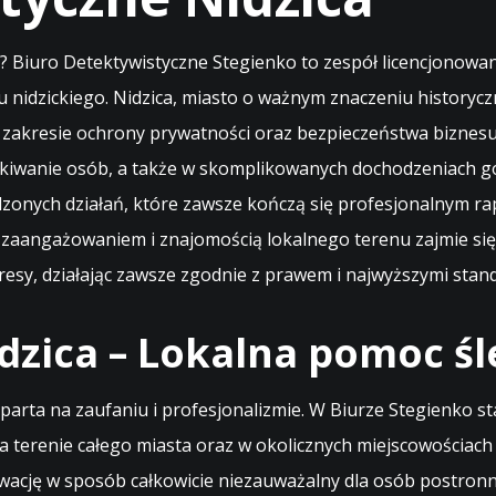
Biuro Detektywistyczne Stegienko to zespół licencjonowany
atu nidzickiego. Nidzica, miasto o ważnym znaczeniu histor
w zakresie ochrony prywatności oraz bezpieczeństwa biznesu
kiwanie osób, a także w skomplikowanych dochodzeniach go
onych działań, które zawsze kończą się profesjonalnym ra
 zaangażowaniem i znajomością lokalnego terenu zajmie się
esy, działając zawsze zgodnie z prawem i najwyższymi stan
zica – Lokalna pomoc śl
parta na zaufaniu i profesjonalizmie. W Biurze Stegienko st
 terenie całego miasta oraz w okolicznych miejscowościach p
wację w sposób całkowicie niezauważalny dla osób postronny