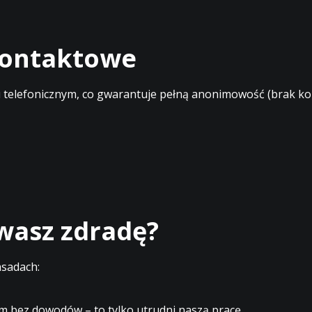
 kontaktowe
elefonicznym, co gwarantuje pełną anonimowość (brak kont
ewasz zdradę?
asadach:
m bez dowodów – to tylko utrudni naszą pracę.