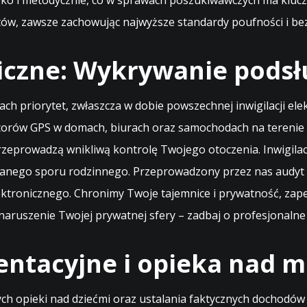
ko i metodycznie, co w sprawach poszukiwawczych ma kluczo
tów, zawsze zachowując najwyższe standardy poufności i be
iczne: Wykrywanie podsł
sach priorytet, zwłaszcza w dobie powszechnej inwigilacji el
torów GPS w domach, biurach oraz samochodach na terenie 
 przeprowadzą wnikliwą kontrolę Twojego otoczenia. Inwigila
anego sporu rodzinnego. Przeprowadzony przez nas audyt b
lektronicznego. Chronimy Twoje tajemnice i prywatność, za
naruszenie Twojej prywatnej sfery – zadbaj o profesjonaln
entacyjne i opieka nad m
 opieki nad dziećmi oraz ustalania faktycznych dochodów os