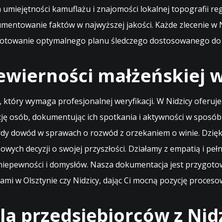
miejętności kamuflażu i znajomości lokalnej topografii r
mentowanie faktów w najwyższej jakości. Każde zlecenie w N
ygotowanie optymalnego planu śledczego dostosowanego do s
ewierności małżeńskiej w
 który wymaga profesjonalnej weryfikacji. W Nidzicy oferu
ę osób, dokumentując ich spotkania i aktywności w sposób 
ardy dowód w sprawach o rozwód z orzekaniem o winie. Dzię
uczowych decyzji o swojej przyszłości. Działamy z empatią i p
 niepewności i domysłów. Nasza dokumentacja jest przygotow
i w Olsztynie czy Nidzicy, dając Ci mocną pozycję proceso
a przedsiębiorców z Nid