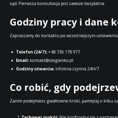
sąd. Pierwsza konsultacja jest zawsze bezpłatna.
Godziny pracy i dane
Zapraszamy do kontaktu po wcześniejszym umówieniu t
Telefon (24/7):
+48 736 178 977
Email:
kontakt@stegienko.pl
Godziny otwarcia:
infolinia czynna 24H/7
Co robić, gdy podejrz
Zanim podejmiesz gwałtowne kroki, pamiętaj o kilku z
Zachowaj spokój:
Nie konfrontuj się z partnere