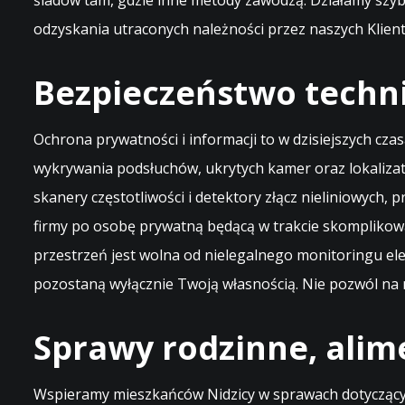
śladów tam, gdzie inne metody zawodzą. Działamy szyb
odzyskania utraconych należności przez naszych Klien
Bezpieczeństwo techn
Ochrona prywatności i informacji to w dzisiejszych cza
wykrywania podsłuchów, ukrytych kamer oraz lokaliza
skanery częstotliwości i detektory złącz nieliniowych,
firmy po osobę prywatną będącą w trakcie skomplikow
przestrzeń jest wolna od nielegalnego monitoringu e
pozostaną wyłącznie Twoją własnością. Nie pozwól na 
Sprawy rodzinne, alim
Wspieramy mieszkańców Nidzicy w sprawach dotyczących