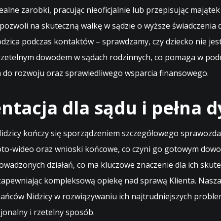
alne zarobki, pracując nieoficjalnie lub przepisując mająte
o pozwoli na skuteczną walkę w sądzie o wyższe świadczenia 
dzica podczas kontaktów – sprawdzamy, czy dziecko nie je
ą rzetelnym dowodem w sądach rodzinnych, co pomaga w pod
a do rozwoju oraz sprawiedliwego wsparcia finansowego.
tacja dla sądu i pełna d
idzicy kończy się sporządzeniem szczegółowego sprawozdan
oto-wideo oraz wnioski końcowe, co czyni go gotowym dowod
owadzonych działań, co ma kluczowe znaczenie dla ich skute
apewniając kompleksową opiekę nad sprawą Klienta. Nasza 
kańców Nidzicy w rozwiązywaniu ich najtrudniejszych probl
jonalny i rzetelny sposób.