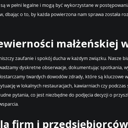
nia, są w pełni legalne i mogą być wykorzystane w postępow
ntów, dbając o to, by każda powierzona nam sprawa została 
iewierności małżeńskiej
 niszczy zaufanie i spokój ducha w każdym związku. Nasze 
wadzamy dyskretne obserwacje, dokumentując spotkania, wyja
ostarczamy twardych dowodów zdrady, które są kluczowe w 
sytuację w lokalnych restauracjach, kawiarniach czy podcza
udne pytania, co jest niezbędne do podjęcia decyzji o przys
wsparcia.
a firm i przedsiębiorców