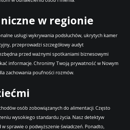
ntom w odnalezieniu osób i mienia.
niczne w regionie
jonalne usługi wykrywania podsłuchów, ukrytych kamer
cyjny, przeprowadzi szczegółowy audyt
 niezbędna przed ważnymi spotkaniami biznesowymi
zyskać informacje. Chronimy Twoją prywatność w Nowym
e dla zachowania poufności rozmów.
ziećmi
chodów osób zobowiązanych do alimentacji. Często
zeniu wysokiego standardu życia. Nasz detektyw
d w sprawie o podwyższenie świadczeń. Ponadto,