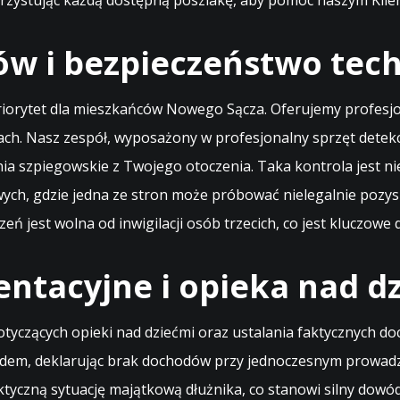
orzystując każdą dostępną poszlakę, aby pomóc naszym Klie
w i bezpieczeństwo tech
priorytet dla mieszkańców Nowego Sącza. Oferujemy profes
ach. Nasz zespół, wyposażony w profesjonalny sprzęt detek
nia szpiegowskie z Twojego otoczenia. Taka kontrola jest
owych, gdzie jedna ze stron może próbować nielegalnie po
eń jest wolna od inwigilacji osób trzecich, co jest kluczow
entacyjne i opieka nad d
zących opieki nad dziećmi oraz ustalania faktycznych do
 sądem, deklarując brak dochodów przy jednoczesnym prowad
tyczną sytuację majątkową dłużnika, co stanowi silny dowó