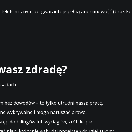
elefonicznym, co gwarantuje pełną anonimowość (brak kont
ewasz zdradę?
asadach:
m bez dowodów – to tylko utrudni naszą pracę.
ne wykrywalne i mogą naruszać prawo.
stęp do bilingów lub wyciągów, zrób kopie.
 plan, który nie wzbudzi podejrzeń drugiej strony.