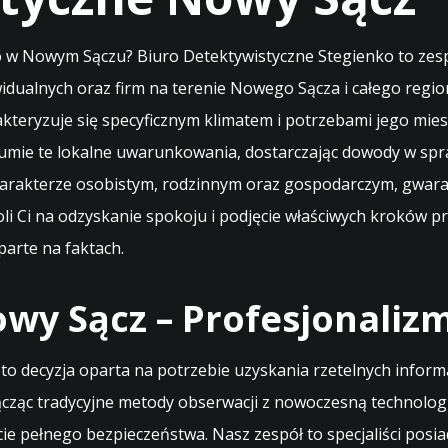
 w Nowym Sączu? Biuro Detektywistyczne Stegienko to zesp
widualnych oraz firm na terenie Nowego Sącza i całego regio
rakteryzuje się specyficznym klimatem i potrzebami jego mi
umie te lokalne uwarunkowania, dostarczając dowody w spr
arakterze osobistym, rodzinnym oraz gospodarczym, gwaran
oli Ci na odzyskanie spokoju i podjęcie właściwych kroków 
parte na faktach.
y Sącz – Profesjonalizm
decyzja oparta na potrzebie uzyskania rzetelnych informac
cząc tradycyjne metody obserwacji z nowoczesną technologią
ie pełnego bezpieczeństwa. Nasz zespół to specjaliści posia