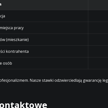
a
cja
 miejsca pracy
ów (mieszkanie)
ści kontrahenta
e osób
profesjonalizmem. Nasze stawki odzwierciedlają gwarancję l
 kontaktowe