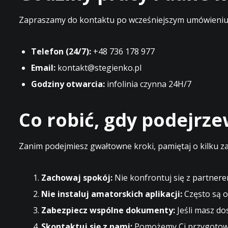
Zapraszamy do kontaktu po wcześniejszym umówieniu t
Telefon (24/7):
+48 736 178 977
Email:
kontakt@stegienko.pl
Godziny otwarcia:
infolinia czynna 24H/7
Co robić, gdy podejrz
Zanim podejmiesz gwałtowne kroki, pamiętaj o kilku z
Zachowaj spokój:
Nie konfrontuj się z partnere
Nie instaluj amatorskich aplikacji:
Często są o
Zabezpiecz wspólne dokumenty:
Jeśli masz do
Skontaktuj się z nami:
Pomożemy Ci przygotować