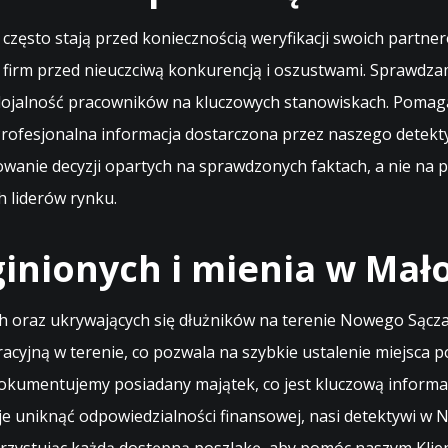
u często stają przed koniecznością weryfikacji swoich par
h firm przed nieuczciwą konkurencją i oszustwami. Sprawd
 lojalność pracowników na kluczowych stanowiskach. Poma
 Profesjonalna informacja dostarczona przez naszego det
owanie decyzji opartych na sprawdzonych faktach, a nie na 
 liderów rynku.
inionych i mienia w Mał
 oraz ukrywających się dłużników na terenie Nowego Sącza
racyjną w terenie, co pozwala na szybkie ustalenie miejsca
dokumentujemy posiadany majątek, co jest kluczową informacją
uje uniknąć odpowiedzialności finansowej, nasi detektywi w