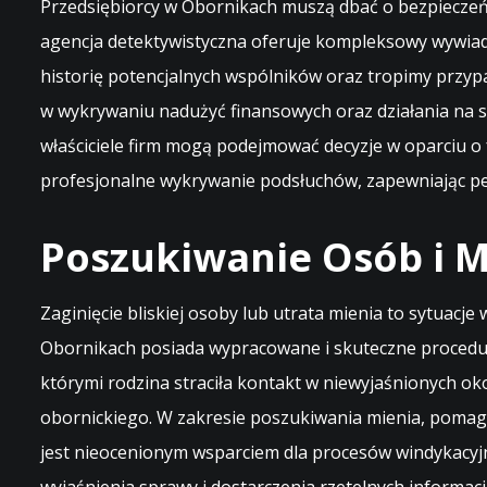
Przedsiębiorcy w Obornikach muszą dbać o bezpieczeńs
agencja detektywistyczna oferuje kompleksowy wywiad
historię potencjalnych wspólników oraz tropimy przy
w wykrywaniu nadużyć finansowych oraz działania na s
właściciele firm mogą podejmować decyzje w oparciu o 
profesjonalne wykrywanie podsłuchów, zapewniając pe
Poszukiwanie Osób i Mi
Zaginięcie bliskiej osoby lub utrata mienia to sytuacj
Obornikach posiada wypracowane i skuteczne procedur
którymi rodzina straciła kontakt w niewyjaśnionych o
obornickiego. W zakresie poszukiwania mienia, pomag
jest nieocenionym wsparciem dla procesów windykacyjn