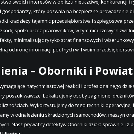
two swoich interesów w obliczu nieuczciwej konkurencji i r
 gospodarczy, który pozwala na bezpieczne prowadzenie b
padki kradzieży tajemnic przedsiębiorstwa i szpiegostwa p
zkodę spółki przez pracowników, w tym nieuczciwych zwolni
fakty, minimalizując ryzyko strat finansowych i wizerunkow
łną ochronę informacji poufnych w Twoim przedsiębiorstwi
enia – Oborniki i Powiat
e wymagające natychmiastowej reakcji i profesjonalnego dzia
y poszukiwawcze. Lokalizujemy osoby zaginione, dłużników 
kolicznościach. Wykorzystujemy do tego techniki operacyjne
amy w odnalezieniu skradzionych samochodów, maszyn oraz 
ych. Nasz prywatny detektyw Oborniki działa sprawnie i z 