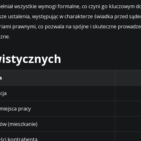
 spełniał wszystkie wymogi formalne, co czyni go kluczow
sze ustalenia, występując w charakterze świadka przed sąd
ami prawnymi, co pozwala na spójne i skuteczne prowadzen
zne.
istycznych
a
cja
 miejsca pracy
ów (mieszkanie)
ści kontrahenta