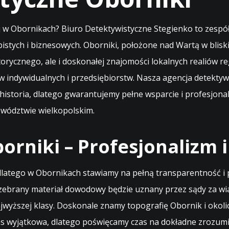
 w Obornikach? Biuro Detektywistyczne Stegienko to zespó
tych i biznesowych. Oborniki, położone nad Wartą w blis
ycznego, ale i doskonałej znajomości lokalnych realiów reg
w indywidualnych i przedsiębiorstw. Nasza agencja detektywi
historia, dlatego gwarantujemy pełne wsparcie i profesjona
wództwie wielkopolskim.
rniki – Profesjonalizm 
dlatego w Obornikach stawiamy na pełną transparentność i
 zebrany materiał dowodowy będzie uznany przez sądy za wi
ajwyższej klasy. Doskonale znamy topografię Obornik i okol
 nas wyjątkowa, dlatego poświęcamy czas na dokładne zrozum