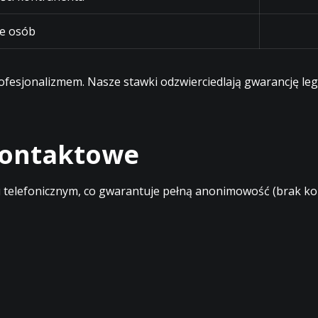
e osób
profesjonalizmem. Nasze stawki odzwierciedlają gwarancję l
 kontaktowe
elefonicznym, co gwarantuje pełną anonimowość (brak kont