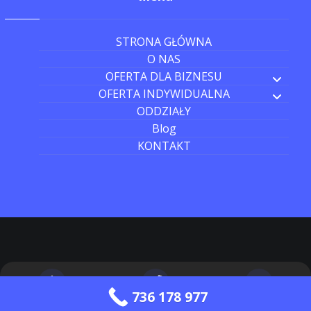
STRONA GŁÓWNA
O NAS
OFERTA DLA BIZNESU
OFERTA INDYWIDUALNA
ODDZIAŁY
Blog
KONTAKT
736 178 977
Strona główna
Zadzwoń do nas
Wyślij wiadomość