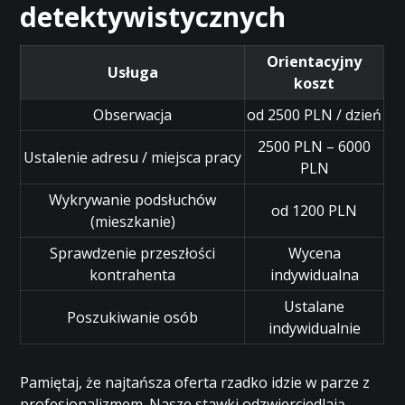
detektywistycznych
Orientacyjny
Usługa
koszt
Obserwacja
od 2500 PLN / dzień
2500 PLN – 6000
Ustalenie adresu / miejsca pracy
PLN
Wykrywanie podsłuchów
od 1200 PLN
(mieszkanie)
Sprawdzenie przeszłości
Wycena
kontrahenta
indywidualna
Ustalane
Poszukiwanie osób
indywidualnie
Pamiętaj, że najtańsza oferta rzadko idzie w parze z
profesjonalizmem. Nasze stawki odzwierciedlają