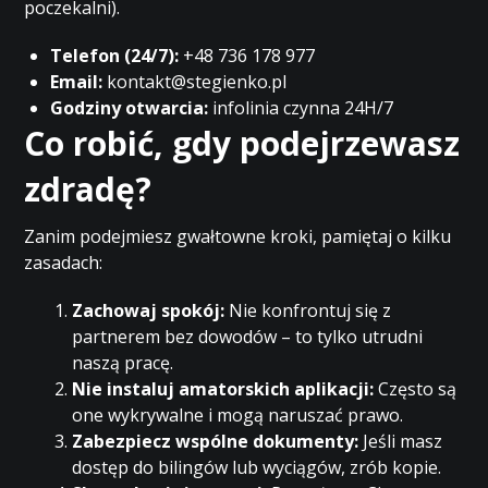
poczekalni).
Telefon (24/7):
+48 736 178 977
Email:
kontakt@stegienko.pl
Godziny otwarcia:
infolinia czynna 24H/7
Co robić, gdy podejrzewasz
zdradę?
Zanim podejmiesz gwałtowne kroki, pamiętaj o kilku
zasadach:
Zachowaj spokój:
Nie konfrontuj się z
partnerem bez dowodów – to tylko utrudni
naszą pracę.
Nie instaluj amatorskich aplikacji:
Często są
one wykrywalne i mogą naruszać prawo.
Zabezpiecz wspólne dokumenty:
Jeśli masz
dostęp do bilingów lub wyciągów, zrób kopie.