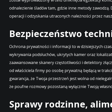
został wyprowadzony w celu uniknięcia egzekucji komo
odnalezienie śladów tam, gdzie inne metody zawodzą. 
operacji i odzyskania utraconych należności przez nas
Bezpieczeństwo techn
Ochrona prywatności i informacji to w dzisiejszych cza
wykrywania podsłuchów, ukrytych kamer oraz lokaliza
zaawansowane skanery częstotliwości i detektory złąc
od właściciela firmy po osobę prywatną będącą w tra
gwarancja, że Twoja przestrzeń jest wolna od nielega
że poufne rozmowy pozostaną wyłącznie Twoją własnoś
Sprawy rodzinne, alim