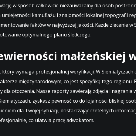
wację w sposób całkowicie niezauważalny dla osób postronny
miejętności kamuflażu i znajomości lokalnej topografii r
mentowanie faktów w najwyższej jakości. Każde zlecenie w S
ygotowanie optymalnego planu śledczego.
ewierności małżeńskiej 
 który wymaga profesjonalnej weryfikacji. W Siemiatyczach
arakterze międzynarodowym, co jest specyfiką tego regionu
y dla otoczenia. Nasze raporty zawierają zdjęcia i nagrani
emiatyczach, zyskasz pewność co do lojalności bliskiej osob
ieniem dla Twojej sytuacji, dostarczając rzetelnych informac
esjonalnie, co ułatwia pracę adwokatom.