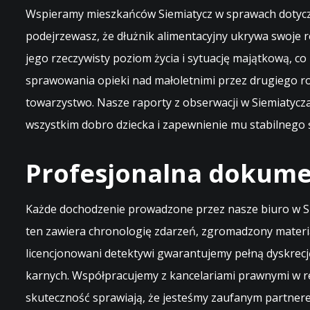
Wspieramy mieszkańców Siemiatycz w sprawach dotycząc
podejrzewasz, że dłużnik alimentacyjny ukrywa swoje re
jego rzeczywisty poziom życia i sytuację majątkową, c
sprawowania opieki nad małoletnimi przez drugiego ro
towarzystwo. Nasze raporty z obserwacji w Siemiatyc
wszystkim dobro dziecka i zapewnienie mu stabilnego
Profesjonalna dokumen
Każde dochodzenie prowadzone przez nasze biuro w S
ten zawiera chronologię zdarzeń, zgromadzony materi
licencjonowani detektywi gwarantujemy pełną dyskrecję
karnych. Współpracujemy z kancelariami prawnymi w re
skuteczność sprawiają, że jesteśmy zaufanym partnere