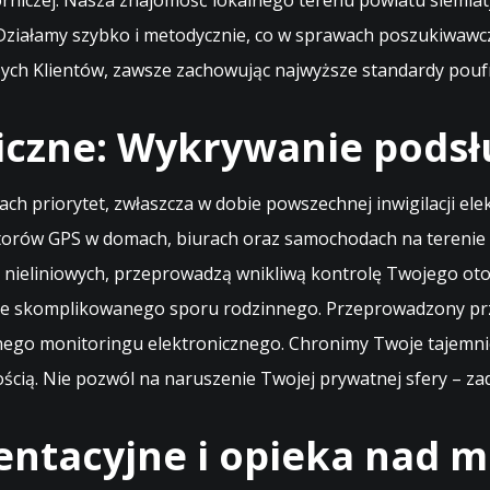
rniczej. Nasza znajomość lokalnego terenu powiatu siemiat
Działamy szybko i metodycznie, co w sprawach poszukiwawc
zych Klientów, zawsze zachowując najwyższe standardy pouf
iczne: Wykrywanie podsł
sach priorytet, zwłaszcza w dobie powszechnej inwigilacji el
torów GPS w domach, biurach oraz samochodach na terenie S
z nieliniowych, przeprowadzą wnikliwą kontrolę Twojego oto
kcie skomplikowanego sporu rodzinnego. Przeprowadzony pr
lnego monitoringu elektronicznego. Chronimy Twoje tajemni
cią. Nie pozwól na naruszenie Twojej prywatnej sfery – za
entacyjne i opieka nad m