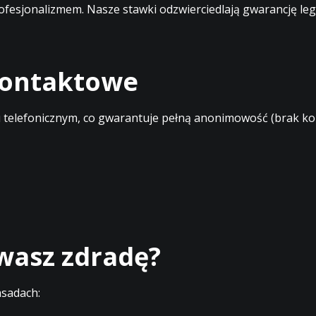
profesjonalizmem. Nasze stawki odzwierciedlają gwarancję l
 kontaktowe
elefonicznym, co gwarantuje pełną anonimowość (brak kont
ewasz zdradę?
asadach: