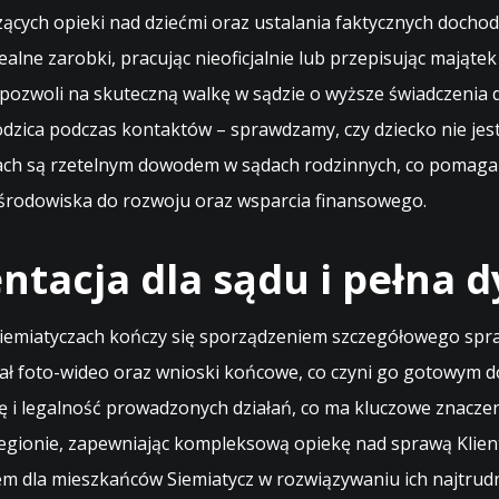
ych opieki nad dziećmi oraz ustalania faktycznych dochodów
alne zarobki, pracując nieoficjalnie lub przepisując mająte
o pozwoli na skuteczną walkę w sądzie o wyższe świadczenia 
dzica podczas kontaktów – sprawdzamy, czy dziecko nie je
zach są rzetelnym dowodem w sądach rodzinnych, co pomaga
 środowiska do rozwoju oraz wsparcia finansowego.
tacja dla sądu i pełna d
iemiatyczach kończy się sporządzeniem szczegółowego spra
ał foto-wideo oraz wnioski końcowe, co czyni go gotowym d
 i legalność prowadzonych działań, co ma kluczowe znaczeni
gionie, zapewniając kompleksową opiekę nad sprawą Klienta
m dla mieszkańców Siemiatycz w rozwiązywaniu ich najtrud