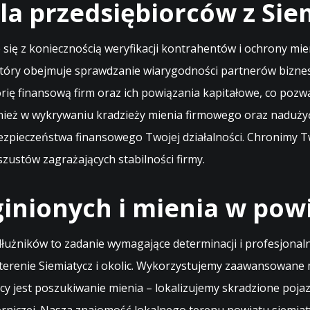
a przedsiębiorców z Sie
 się z koniecznością weryfikacji kontrahentów i ochrony mi
tóry obejmuje sprawdzanie wiarygodności partnerów biznes
ię finansową firm oraz ich powiązania kapitałowe, co pozwa
eż w wykrywaniu kradzieży mienia firmowego oraz nadużyć
ezpieczeństwa finansowego Twojej działalności. Chronimy Two
zustów zagrażających stabilności firmy.
inionych i mienia w pow
łużników to zadanie wymagające determinacji i profesjonaln
erenie Siemiatycz i okolic. Wykorzystujemy zaawansowane m
y jest poszukiwanie mienia – lokalizujemy skradzione pojaz