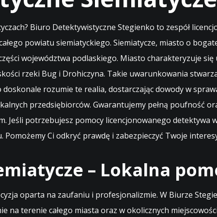
zach? Biuro Detektywistyczne Stegienko to zespół licencj
całego powiatu siemiatyckiego. Siemiatycze, miasto o bogate
ęści województwa podlaskiego. Miasto charakteryzuje się u
bliskości rzeki Bug i Drohiczyna. Takie uwarunkowania stwar
 doskonale rozumie te realia, dostarczając dowody w spraw
alnych przedsiębiorców. Gwarantujemy pełną poufność ora
m. Jeśli potrzebujesz pomocy licencjonowanego detektywa 
u. Pomożemy Ci odkryć prawdę i zabezpieczyć Twoje interesy
miatycze – Lokalna pom
yzja oparta na zaufaniu i profesjonalizmie. W Biurze Stegi
ie na terenie całego miasta oraz w okolicznych miejscowości