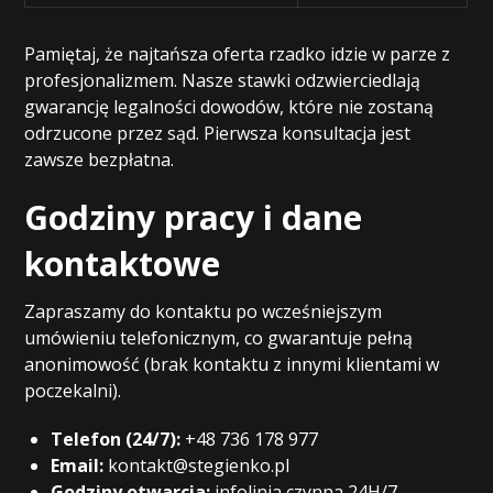
Pamiętaj, że najtańsza oferta rzadko idzie w parze z
profesjonalizmem. Nasze stawki odzwierciedlają
gwarancję legalności dowodów, które nie zostaną
odrzucone przez sąd. Pierwsza konsultacja jest
zawsze bezpłatna.
Godziny pracy i dane
kontaktowe
Zapraszamy do kontaktu po wcześniejszym
umówieniu telefonicznym, co gwarantuje pełną
anonimowość (brak kontaktu z innymi klientami w
poczekalni).
Telefon (24/7):
+48 736 178 977
Email:
kontakt@stegienko.pl
Godziny otwarcia:
infolinia czynna 24H/7