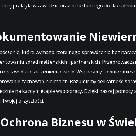
letniej praktyki w zawodzie oraz nieustannego doskonalenia 
okumentowanie Niewier
iadczenie, które wymaga rzetelnego sprawdzenia bez narażan
mentowaniu zdrad małżeńskich i partnerskich. Przeprowadz
ach o rozwód z orzeczeniem o winie. Wspieramy również mie
torowanie zachowań nieletnich. Rozumiemy delikatność spra
zpiecznie na każdym etapie współpracy. Dzięki naszej pomocy
 Twojej przyszłości.
 Ochrona Biznesu w Świe