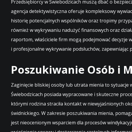
Przedsiębiorcy w Świebodzicach muszą dbać o bezpiecz
agencja detektywistyczna oferuje kompleksowy wywiad
historię potencjalnych wspólników oraz tropimy przy
również w wykrywaniu nadużyć finansowych oraz działa
raportom, właściciele firm mogą podejmować decyzje w
i profesjonalne wykrywanie podsłuchów, zapewniając 
Poszukiwanie Osób i Mi
Zaginięcie bliskiej osoby lub utrata mienia to sytuacj
Świebodzicach posiada wypracowane i skuteczne proce
którymi rodzina straciła kontakt w niewyjaśnionych o
świdnickiego. W zakresie poszukiwania mienia, pomag
jest nieocenionym wsparciem dla procesów windykacyjn