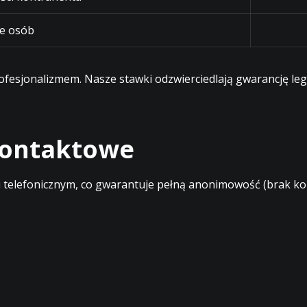
e osób
profesjonalizmem. Nasze stawki odzwierciedlają gwarancję l
 kontaktowe
elefonicznym, co gwarantuje pełną anonimowość (brak kont