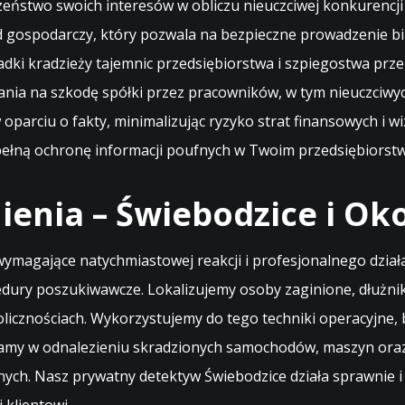
eństwo swoich interesów w obliczu nieuczciwej konkurencji 
 gospodarczy, który pozwala na bezpieczne prowadzenie b
padki kradzieży tajemnic przedsiębiorstwa i szpiegostwa p
nia na szkodę spółki przez pracowników, w tym nieuczciwyc
 oparciu o fakty, minimalizując ryzyko strat finansowych i
pełną ochronę informacji poufnych w Twoim przedsiębiorstw
enia – Świebodzice i Oko
e wymagające natychmiastowej reakcji i profesjonalnego dzia
dury poszukiwawcze. Lokalizujemy osoby zaginione, dłużnik
kolicznościach. Wykorzystujemy do tego techniki operacyjne
amy w odnalezieniu skradzionych samochodów, maszyn oraz l
ych. Nasz prywatny detektyw Świebodzice działa sprawnie i