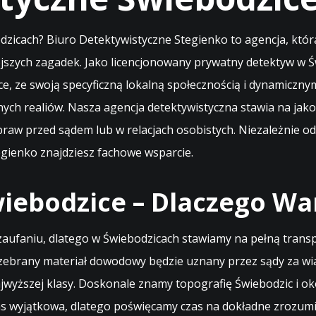
dzicach? Biuro Detektywistyczne Stegienko to agencja, któ
jszych zagadek. Jako licencjonowany prywatny detektyw w 
dzice, ze swoją specyficzną lokalną społecznością i dynamicz
alnych realiów. Nasza agencja detektywistyczna stawia na j
raw przed sądem lub w relacjach osobistych. Niezależnie od
egienko znajdziesz fachowe wsparcie.
iebodzice – Dlaczego Wa
zaufaniu, dlatego w Świebodzicach stawiamy na pełną trans
 zebrany materiał dowodowy będzie uznany przez sądy za wi
ajwyższej klasy. Doskonale znamy topografię Świebodzic i o
 nas wyjątkowa, dlatego poświęcamy czas na dokładne zrozum