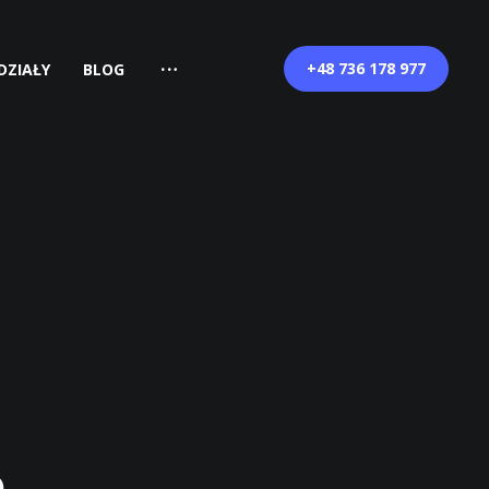
+48 736 178 977
DZIAŁY
BLOG
e