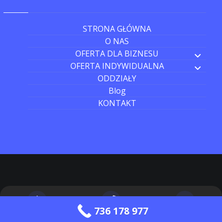
STRONA GŁÓWNA
O NAS
OFERTA DLA BIZNESU
OFERTA INDYWIDUALNA
ODDZIAŁY
Blog
KONTAKT
736 178 977
Strona główna
Zadzwoń do nas
Wyślij wiadomość