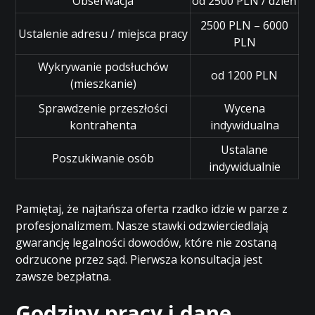
Obserwacja
od 2500 PLN / dzień
2500 PLN – 6000
Ustalenie adresu / miejsca pracy
PLN
Wykrywanie podsłuchów
od 1200 PLN
(mieszkanie)
Sprawdzenie przeszłości
Wycena
kontrahenta
indywidualna
Ustalane
Poszukiwanie osób
indywidualnie
Pamiętaj, że najtańsza oferta rzadko idzie w parze z
profesjonalizmem. Nasze stawki odzwierciedlają
gwarancję legalności dowodów, które nie zostaną
odrzucone przez sąd. Pierwsza konsultacja jest
zawsze bezpłatna.
Godziny pracy i dane