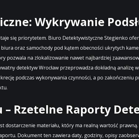
iczne: Wykrywanie Podsł
taje się priorytetem. Biuro Detektywistyczne Stegienko of
 biura oraz samochody pod kątem obecności ukrytych kamer
ry pozwala na zlokalizowanie nawet najbardziej zaawansowa
ywatny detektyw Wrocław przeprowadza dokładną analizę wi
skrecję podczas wykonywania czynności, a po zakończeniu p
ktu.
 – Rzetelne Raporty Det
st dostarczenie materiału, który ma realną wartość prawną.
portu. Dokument ten zawiera daty, godziny, opisy zaobser