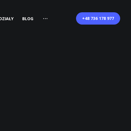
+48 736 178 977
DZIAŁY
BLOG