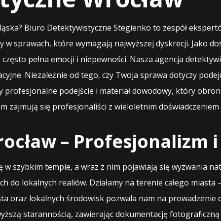
ląska? Biuro Detektywistyczne Stegienko to zespół ekspertó
 w sprawach, które wymagają najwyższej dyskrecji. Jako d
, często pełna emocji i niepewności. Nasza agencja detektyw
cyjne. Niezależnie od tego, czy Twoja sprawa dotyczy podej
rofesjonalne podejście i materiał dowodowy, który obroni 
zajmują się profesjonaliści z wieloletnim doświadczeniem 
cław – Profesjonalizm i
ę w szybkim tempie, a wraz z nim pojawiają się wyzwania na
h do lokalnych realiów. Działamy na terenie całego miasta 
asta oraz lokalnych środowisk pozwala nam na prowadzenie d
wyższą starannością, zawierając dokumentację fotograficzną