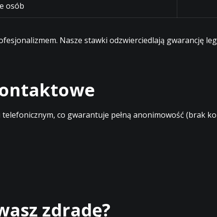
e osób
profesjonalizmem. Nasze stawki odzwierciedlają gwarancję l
 kontaktowe
elefonicznym, co gwarantuje pełną anonimowość (brak kont
ewasz zdradę?