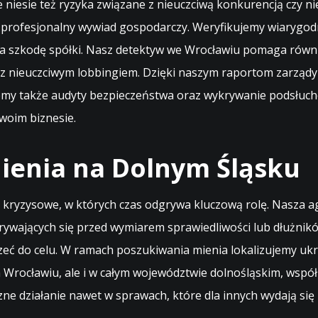
niesie też ryzyka związane z nieuczciwą konkurencją czy n
z profesjonalny wywiad gospodarczy. Weryfikujemy wiarygo
a szkodę spółki. Nasz detektyw we Wrocławiu pomaga równi
raz nieuczciwym lobbingiem. Dzięki naszym raportom zarząd
jemy także audyty bezpieczeństwa oraz wykrywanie podsłuc
woim biznesie.
ienia na Dolnym Śląsku
cje kryzysowe, w których czas odgrywa kluczową rolę. Nasza
rywających się przed wymiarem sprawiedliwości lub dłużni
ć do celu. W ramach poszukiwania mienia lokalizujemy ukr
Wrocławiu, ale i w całym województwie dolnośląskim, współp
 działanie nawet w sprawach, które dla innych wydają się 